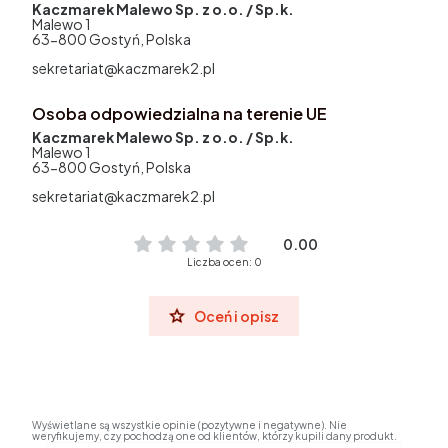
Kaczmarek Malewo Sp. z o.o. / Sp.k.
Malewo 1
63-800 Gostyń, Polska
sekretariat@kaczmarek2.pl
Osoba odpowiedzialna na terenie UE
Kaczmarek Malewo Sp. z o.o. / Sp.k.
Malewo 1
63-800 Gostyń, Polska
sekretariat@kaczmarek2.pl
0.00
Liczba ocen: 0
Oceń i opisz
Wyświetlane są wszystkie opinie (pozytywne i negatywne). Nie
weryfikujemy, czy pochodzą one od klientów, którzy kupili dany produkt.