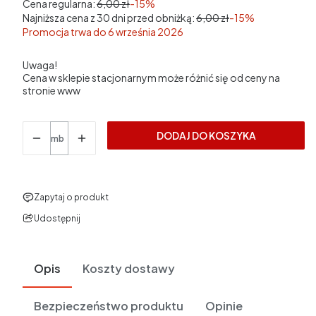
Cena regularna:
6,00 zł
-15%
Najniższa cena z 30 dni przed obniżką:
6,00 zł
-15%
Promocja trwa do 6 września 2026
Ceny podane bez kosztów dostawy.
Uwaga!
Cena w sklepie stacjonarnym może różnić się od ceny na
stronie www
Ilość
DODAJ DO KOSZYKA
mb
Zapytaj o produkt
Udostępnij
Opis
Koszty dostawy
Bezpieczeństwo produktu
Opinie