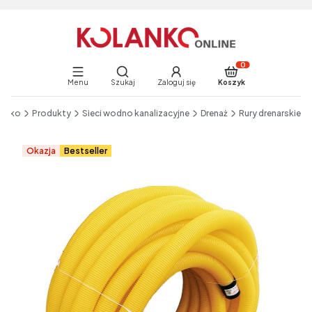
Otwórz wyszukiwarkę
Produkty w koszyku:
Menu
Szukaj
Zaloguj się
Koszyk
End of main navigation
lanko
Produkty
Sieci wodno kanalizacyjne
Drenaż
Rury drenarskie
Etykiety
Okazja
Bestseller