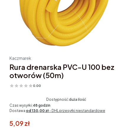
Kaczmarek
Rura drenarska PVC-U 100 bez
otworów (50m)
0.00
(Oceny: 0 Recenzje: 0)
Dostępność:
duża ilość
Czas wysyłki:
48 godzin
Dostawa
od 130,00 zł
- DHL przesyłki niestandardowe
5,09 zł
w tym 23% VAT
w tym
23%
VAT