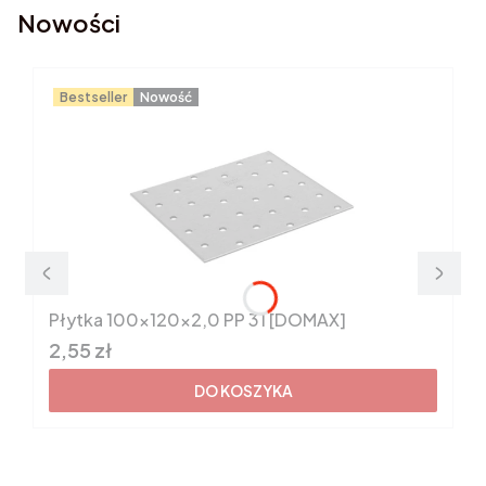
Nowości
Bestseller
Nowość
Płytka 100x120x2,0 PP 31 [DOMAX]
Cena brutto
2,55 zł
DO KOSZYKA