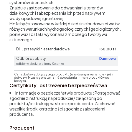
systemów drenarskich.
Znajduje zastosowanie do odwadniania terenów
działkowych i zabezpieczania ich przed napływem
wody opadowej i gruntowej.
Może być stosowana w każdej dziedzinie budownictwa i w
różnych warunkach hydrogeologicznych i geologicznych,
ponieważ została wykonana z mocnego tworzywa
sztucznego.
DHL przesyłki niestandardowe
130,00 zł
Odbiór osobisty
Darmowa
odbiór w siedzibie firmy Kolanko
Cena dostawy dotyczy tego produktu (w wybranym wariancie - jeśli
dotyczy). Może się ona zmienić po dodaniu innych produktów do
koszyka.
Certyfikaty i ostrzeżenie bezpieczeństwa
Informacje o bezpieczeństwie produktu : Postępować
zgodnie z instrukcją na produkcie/ załączoną do
produktu/ instrukcją na stronie producenta. Zachować
wszelkie środki ostrożności zgodnie z zaleceniami
producenta.
Producent