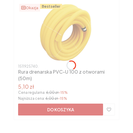
Bestseller
Okazja
Kod produktu
1511925740.
Rura drenarska PVC-U 100 z otworami
(50m)
Cena promocyjna
5,10 zł
Cena regularna:
6,00 zł
-15%
Najniższa cena:
6,00 zł
-15%
DO KOSZYKA