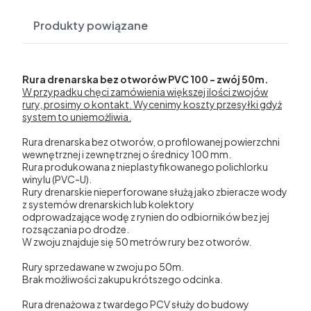
Produkty powiązane
Rura drenarska bez otworów PVC 100 - zwój 50m.
W przypadku chęci zamówienia większej ilości zwojów
rury, prosimy o kontakt. Wycenimy koszty przesyłki gdyż
system to uniemożliwia.
Rura drenarska bez otworów, o profilowanej powierzchni
wewnętrznej i zewnętrznej o średnicy 100 mm.
Rura produkowana z nieplastyfikowanego polichlorku
winylu (PVC-U).
Rury drenarskie nieperforowane służą jako zbieracze wody
z systemów drenarskich lub kolektory
odprowadzające wodę z rynien do odbiorników bez jej
rozsączania po drodze.
W zwoju znajduje się 50 metrów rury bez otworów.
Rury sprzedawane w zwoju po 50m.
Brak możliwości zakupu krótszego odcinka.
Rura drenażowa z twardego PCV służy do budowy