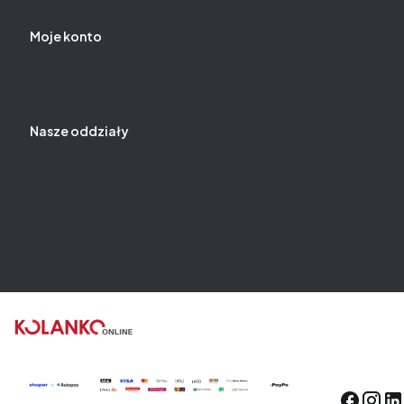
Ustawienia plików cookies
Moje konto
Twoje zamówienia
Ustawienia konta
Ulubione
Nasze oddziały
Chwaszczyno ul. Kaszubska Droga 20
Chwaszczyno ul. Oliwska 72
Starogard Gdański ul. Zielona 20
Sierakowice ul. Lęborska 6b
Stara Maszyna 160E
Lębork ul. Słupska 16G