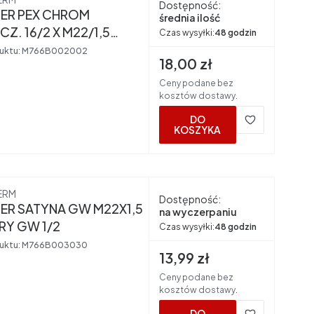
Dostępność:
ER PEX CHROM
średnia ilość
Z. 16/2 X M22/1,5
Czas wysyłki:
48 godzin
 TERM
uktu:
M766B002002
Cena brutto
18,00 zł
Ceny podane bez
kosztów dostawy.
DO
KOSZYKA
nt
ERM
Dostępność:
ER SATYNA GW M22X1,5
na wyczerpaniu
RY GW 1/2
Czas wysyłki:
48 godzin
uktu:
M766B003030
Cena brutto
13,99 zł
Ceny podane bez
kosztów dostawy.
DO