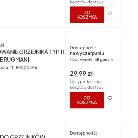
kosztów dostawy.
DO
KOSZYKA
nt
AN
Dostępność:
ANIE GRZEJNIKA TYP 11
na wyczerpaniu
[BRUGMAN]
Czas wysyłki:
48 godzin
uktu:
LT-50000406
Cena brutto
29,99 zł
Ceny podane bez
kosztów dostawy.
DO
KOSZYKA
nt
Dostępność:
 DO GRZEJNIKÓW