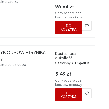
mm NIKLOWANY TECE
uktu:
740147
Cena brutto
96,64 zł
Ceny podane bez
kosztów dostawy.
DO
KOSZYKA
YK ODPOWIETRZNIKA
Dostępność:
wy
duża ilość
Czas wysyłki:
48 godzin
uktu:
20.24.0000
Cena brutto
3,49 zł
Ceny podane bez
kosztów dostawy.
DO
KOSZYKA