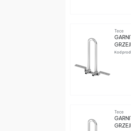
Produce
Tece
GARN
GRZEJ
L=250
Kod prod
Produce
Tece
GARN
GRZEJ