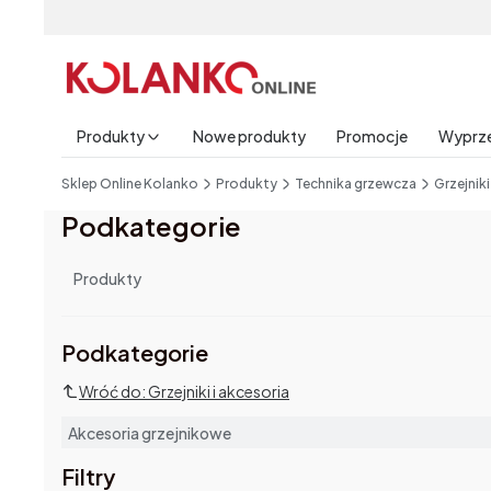
Produkty
Nowe produkty
Promocje
Wyprz
End of main navigation
Sklep Online Kolanko
Produkty
Technika grzewcza
Grzejniki
Podkategorie
Produkty
Podkategorie i filtry
Podkategorie
Wróć do: Grzejniki i akcesoria
Akcesoria grzejnikowe
Filtry