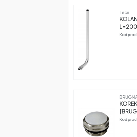
Produce
Tece
KOLAN
L=200
GRZEJ
Kod prod
NIKLO
Produce
BRUGM
KOREK
[BRUG
Kod prod