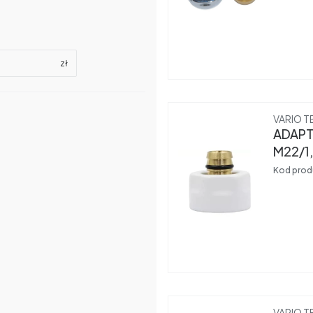
zł
Produce
VARIO T
ADAPTE
M22/1
Kod prod
Produce
VARIO T