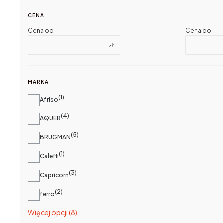
CENA
Cena od
Cena do
zł
MARKA
1
Marka
Afriso
4
AQUER
5
BRUGMAN
1
Caleffi
3
Capricorn
2
ferro
Więcej opcji (8)