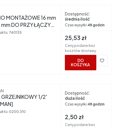
nt
Dostępność:
O MONTAŻOWE 16 mm
średnia ilość
 mm DO PRZYŁĄCZY
Czas wysyłki:
48 godzin
NIKOWYCH 15 mm
uktu:
740135
Cena brutto
25,53 zł
WANE TECEflex
Ceny podane bez
kosztów dostawy.
DO
KOSZYKA
nt
AN
Dostępność:
 GRZEJNIKOWY 1/2'
duża ilość
MAN]
Czas wysyłki:
48 godzin
uktu:
0200.310
Cena brutto
2,50 zł
Ceny podane bez