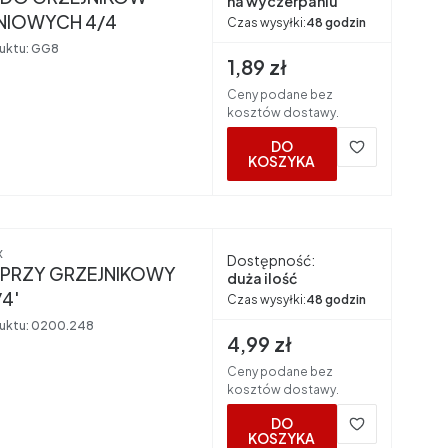
na wyczerpaniu
NIOWYCH 4/4
Czas wysyłki:
48 godzin
uktu:
GG8
Cena brutto
1,89 zł
Ceny podane bez
kosztów dostawy.
DO
KOSZYKA
nt
x
Dostępność:
 PRZY GRZEJNIKOWY
duża ilość
/4'
Czas wysyłki:
48 godzin
uktu:
0200.248
Cena brutto
4,99 zł
Ceny podane bez
kosztów dostawy.
DO
KOSZYKA