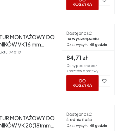
KOSZYKA
nt
Dostępność:
ITUR MONTAŻOWY DO
na wyczerpaniu
NIKÓW VK 16 mm
Czas wysyłki:
48 godzin
mm NIKLOWANY TECE
uktu:
740119
Cena brutto
84,71 zł
Ceny podane bez
kosztów dostawy.
DO
KOSZYKA
nt
Dostępność:
ITUR MONTAŻOWY DO
średnia ilość
NIKÓW VK 20(18)mm
Czas wysyłki:
48 godzin