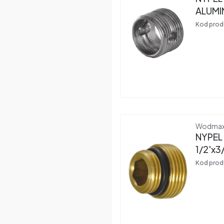
ALUMI
Kod prod
Produce
Wodma
NYPEL
1/2'x3
Kod prod