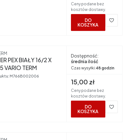
Ceny podane bez
kosztów dostawy.
DO
KOSZYKA
nt
ERM
Dostępność:
R PEX BIAŁY 16/2 X
średnia ilość
,5 VARIO TERM
Czas wysyłki:
48 godzin
uktu:
M766B002006
Cena brutto
15,00 zł
Ceny podane bez
kosztów dostawy.
DO
KOSZYKA
nt
ERM