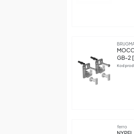
Produce
BRUGM
MOCOW
GB-2 
Kod prod
Produce
ferro
NYPEL