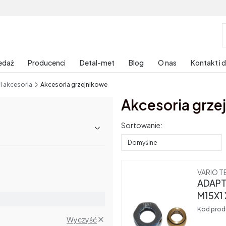
edaż
Producenci
Detal-met
Blog
O nas
Kontakt i 
 i akcesoria
Akcesoria grzejnikowe
Akcesoria grze
Lista produktów
Sortowanie:
Domyślne
Produce
VARIO T
ADAPT
M15X1
Kod prod
Wyczyść