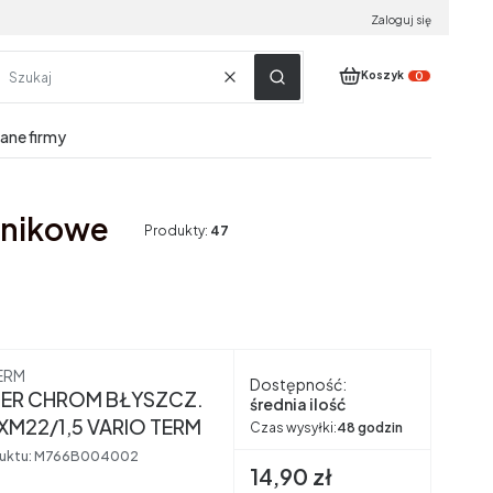
Zaloguj się
Produkty w koszyku:
Koszyk
Wyczyść
Szukaj
dane firmy
jnikowe
Produkty:
47
nt
ERM
Dostępność:
ER CHROM BŁYSZCZ.
średnia ilość
 XM22/1,5 VARIO TERM
Czas wysyłki:
48 godzin
uktu:
M766B004002
Cena brutto
14,90 zł