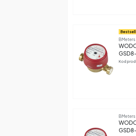
Bestsell
Produce
BMeters
WODOM
GSD8-I
BMETE
Kod prod
Produce
BMeters
WODOM
GSD8-