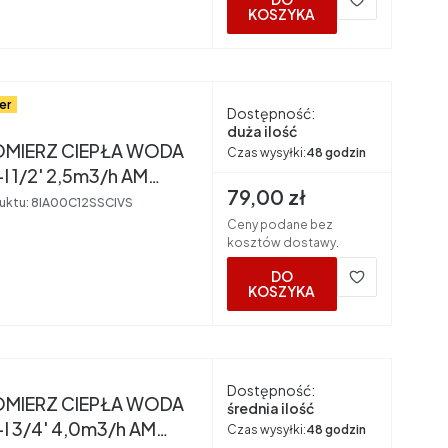
KOSZYKA
er
Dostępność:
nt
duża ilość
IERZ CIEPŁA WODA
Czas wysyłki:
48 godzin
 1/2' 2,5m3/h AM
Cena brutto
79,00 zł
RS
uktu:
8IA00C12SSCIVS
Ceny podane bez
kosztów dostawy.
DO
KOSZYKA
nt
Dostępność:
IERZ CIEPŁA WODA
średnia ilość
I 3/4' 4,0m3/h AM
Czas wysyłki:
48 godzin