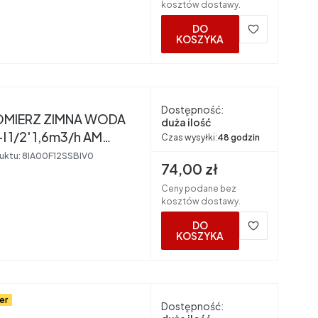
kosztów dostawy.
DO
KOSZYKA
nt
Dostępność:
MIERZ ZIMNA WODA
duża ilość
 1/2' 1,6m3/h AM
Czas wysyłki:
48 godzin
RS
uktu:
8IA00F12SSBIV0
Cena brutto
74,00 zł
Ceny podane bez
kosztów dostawy.
DO
KOSZYKA
er
Dostępność:
nt