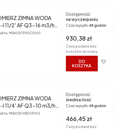
nt
Dostępność:
MIERZ ZIMNA WODA
na wyczerpaniu
 11/2' AF Q3-16 m3/h
Czas wysyłki:
48 godzin
R50 BMETERS
uktu:
MIA00F59SCGIV0
Cena brutto
930,38 zł
Ceny podane bez
kosztów dostawy.
DO
KOSZYKA
nt
Dostępność:
MIERZ ZIMNA WODA
średnia ilość
 11/4' AF Q3-10 m3/h
Czas wysyłki:
48 godzin
R50 BMETERS
uktu:
MIA00F48SCFIV0
Cena brutto
466,45 zł
Ceny podane bez