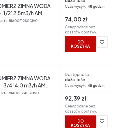
duża ilość
MIERZ ZIMNA WODA
Czas wysyłki:
48 godzin
 1/2' 2,5m3/h AM
Cena brutto
74,00 zł
RS
uktu:
8IA00F12SSCIV0
Ceny podane bez
kosztów dostawy.
DO
KOSZYKA
nt
Dostępność:
MIERZ ZIMNA WODA
duża ilość
 3/4' 4,0 m3/h AM
Czas wysyłki:
48 godzin
RS
uktu:
8IA00F24SSDIV0
Cena brutto
92,39 zł
Ceny podane bez
kosztów dostawy.
DO
KOSZYKA