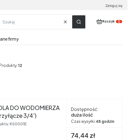
Zaloguj się
Produkty w koszyku:
Koszyk
Wyczyść
Szukaj
dane firmy
Produkty:
12
OLA DO WODOMIERZA
Dostępność:
przyłącze 3/4')
duża ilość
Czas wysyłki:
48 godzin
uktu:
KS0001E
Cena brutto
74,44 zł