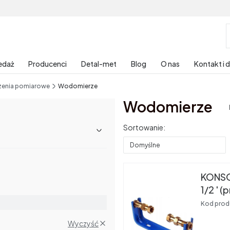
edaż
Producenci
Detal-met
Blog
O nas
Kontakt i 
zenia pomiarowe
Wodomierze
Wodomierze
Lista produktów
Sortowanie:
Domyślne
KONS
1/2 ' (
Kod prod
Wyczyść