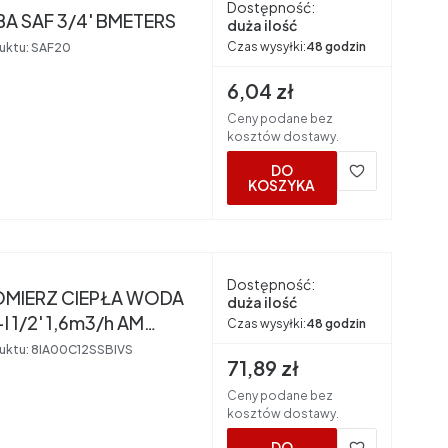
Dostępność:
A SAF 3/4' BMETERS
duża ilość
Czas wysyłki:
48 godzin
uktu:
SAF20
Cena brutto
6,04 zł
Ceny podane bez
kosztów dostawy.
DO
KOSZYKA
nt
Dostępność:
IERZ CIEPŁA WODA
duża ilość
 1/2' 1,6m3/h AM
Czas wysyłki:
48 godzin
RS (40)
uktu:
8IA00C12SSBIVS
Cena brutto
71,89 zł
Ceny podane bez
kosztów dostawy.
DO