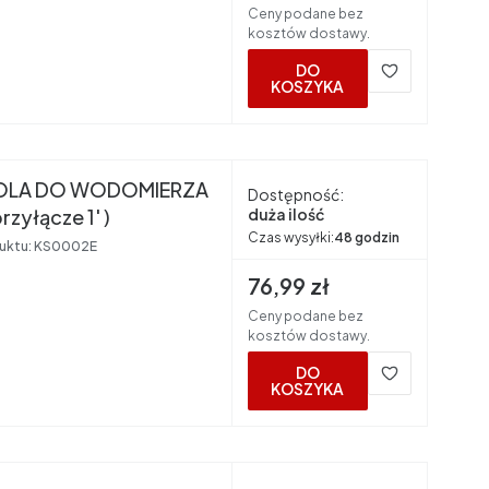
Ceny podane bez
kosztów dostawy.
DO
KOSZYKA
OLA DO WODOMIERZA
Dostępność:
przyłącze 1' )
duża ilość
Czas wysyłki:
48 godzin
uktu:
KS0002E
Cena brutto
76,99 zł
Ceny podane bez
kosztów dostawy.
DO
KOSZYKA
nt