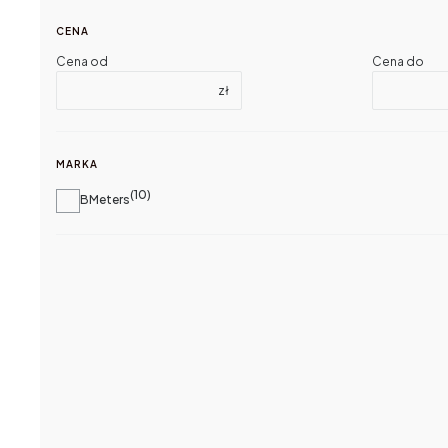
CENA
Cena od
Cena do
zł
MARKA
10
Marka
BMeters