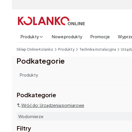
Produkty
Nowe produkty
Promocje
Wyprz
End of main navigation
Sklep Online Kolanko
Produkty
Technika instalacyjna
Urząd
Podkategorie
Produkty
Podkategorie i filtry
Podkategorie
Wróć do: Urządzenia pomiarowe
Wodomierze
Filtry