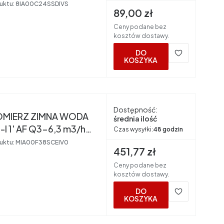
RS
uktu:
8IA00C24SSDIVS
Cena brutto
89,00 zł
Ceny podane bez
kosztów dostawy.
DO
KOSZYKA
nt
Dostępność:
MIERZ ZIMNA WODA
średnia ilość
 1' AF Q3-6,3 m3/h
Czas wysyłki:
48 godzin
R50 BMETERS
uktu:
MIA00F38SCEIV0
Cena brutto
451,77 zł
Ceny podane bez
kosztów dostawy.
DO
KOSZYKA