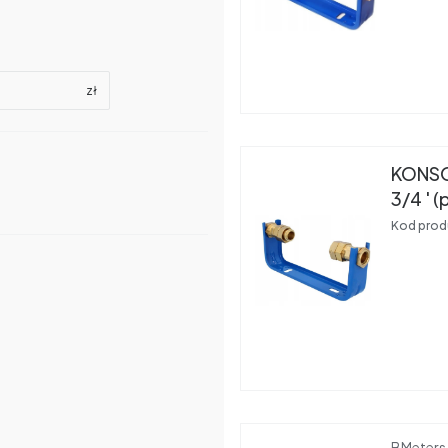
zł
KONS
3/4 ' (
Kod prod
Produce
BMeters