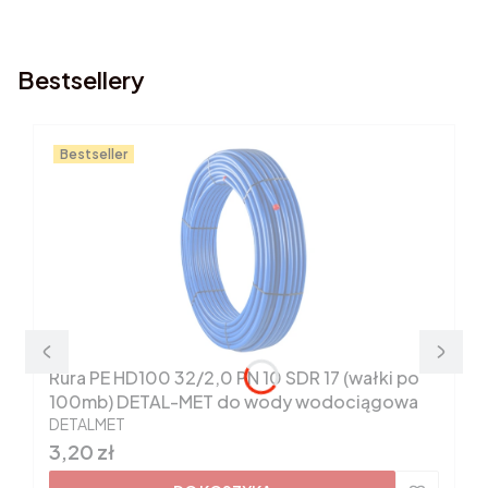
Bestsellery
Bestseller
Rura PE HD100 32/2,0 PN 10 SDR 17 (wałki po
100mb) DETAL-MET do wody wodociągowa
PRODUCENT
DETALMET
Cena
3,20 zł