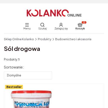
Otwórz wyszukiwarkę
Produkty w koszyku:
Menu
Szukaj
Zaloguj się
Koszyk
End of main navigation
Sklep Online Kolanko
Produkty
Budownictwo i akcesoria
Sól drogowa
Produkty:
1
Lista produktów
Sortowanie:
Domyślne
Bestseller