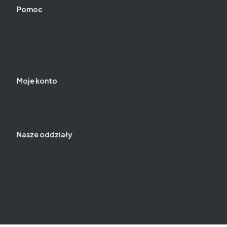
Pomoc
Jak kupować?
Pytania i odpowiedzi
Regulamin
Polityka prywatności
Ustawienia plików cookies
Moje konto
Twoje zamówienia
Ustawienia konta
Ulubione
Nasze oddziały
Chwaszczyno ul. Kaszubska Droga 20
Chwaszczyno ul. Oliwska 72
Starogard Gdański ul. Zielona 20
Sierakowice ul. Lęborska 6b
Stara Maszyna 160E
Lębork ul. Słupska 16G