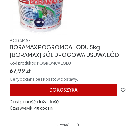
Producent
BORAMAX
BORAMAX POGROMCA LODU 5kg
[BORAMAX] SÓL DROGOWA USUWA LÓD
Kod produktu:
POGROMCA LODU
Cena brutto
67,99 zł
Ceny podane bez kosztów dostawy.
DO KOSZYKA
Dostępność:
duża ilość
Czas wysyłki:
48 godzin
Strona
z 1