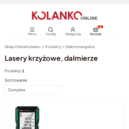
Otwórz wyszukiwarkę
Produkty w koszyku:
Menu
Szukaj
Zaloguj się
Koszyk
End of main navigation
Sklep Online Kolanko
Produkty
Elektronarzędzia
Lasery krzyżowe, dalmierze
Produkty:
2
Lista produktów
Sortowanie:
Domyślne