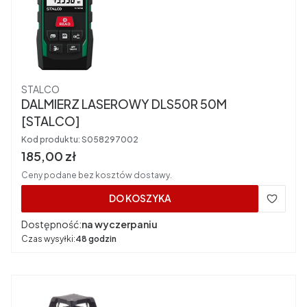
Producent
STALCO
DALMIERZ LASEROWY DLS50R 50M
[STALCO]
Kod produktu:
S058297002
Cena brutto
185,00 zł
Ceny podane bez kosztów dostawy.
DO KOSZYKA
Dostępność:
na wyczerpaniu
Czas wysyłki:
48 godzin