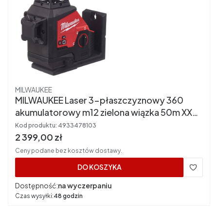
Producent
MILWAUKEE
MILWAUKEE Laser 3-płaszczyznowy 360
akumulatorowy m12 zielona wiązka 50m XXX
- M123PL-0C
Kod produktu:
4933478103
Cena brutto
2 399,00 zł
Ceny podane bez kosztów dostawy.
DO KOSZYKA
Dostępność:
na wyczerpaniu
Czas wysyłki:
48 godzin