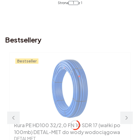
Strona
z 1
Bestsellery
Bestseller
Rura PE HD100 32/2,0 PN 10 SDR 17 (wałki po
100mb) DETAL-MET do wody wodociągowa
PRODUCENT
DETALMET