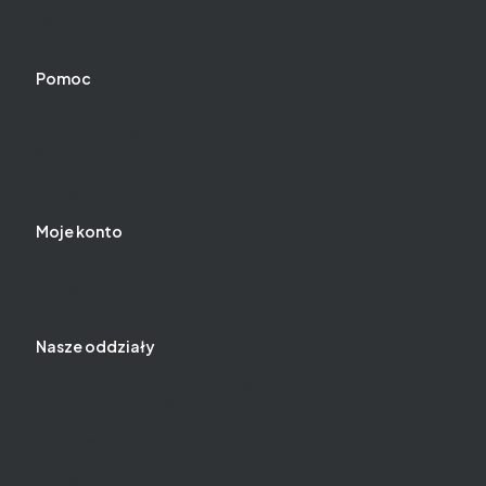
Czas realizacji zamówienia
Zwroty i reklamacje
Metody płatności
Pomoc
Jak kupować?
Pytania i odpowiedzi
Regulamin
Polityka prywatności
Ustawienia plików cookies
Moje konto
Twoje zamówienia
Ustawienia konta
Ulubione
Nasze oddziały
Chwaszczyno ul. Kaszubska Droga 20
Chwaszczyno ul. Oliwska 72
Starogard Gdański ul. Zielona 20
Sierakowice ul. Lęborska 6b
Stara Maszyna 160E
Lębork ul. Słupska 16G