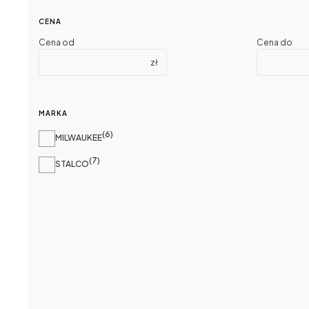
CENA
Cena od
Cena do
zł
MARKA
6
Marka
MILWAUKEE
7
STALCO