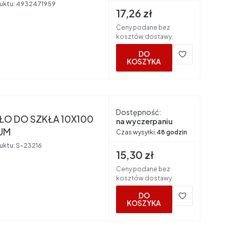
uktu:
4932471959
Cena brutto
17,26 zł
Ceny podane bez
kosztów dostawy.
DO
KOSZYKA
nt
Dostępność:
ŁO DO SZKŁA 10X100
na wyczerpaniu
UM
Czas wysyłki:
48 godzin
uktu:
S-23216
Cena brutto
15,30 zł
Ceny podane bez
kosztów dostawy.
DO
KOSZYKA