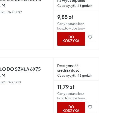
na wyczerpaniu
UM
Czas wysyłki:
48 godzin
uktu:
S-23207
Cena brutto
9,85 zł
Ceny podane bez
kosztów dostawy.
DO
KOSZYKA
nt
Dostępność:
ŁO DO SZKŁA 6X75
średnia ilość
UM
Czas wysyłki:
48 godzin
uktu:
S-23210
Cena brutto
11,79 zł
Ceny podane bez
kosztów dostawy.
DO
KOSZYKA