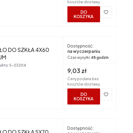
kosztów dostawy.
DO
KOSZYKA
nt
Dostępność:
ŁO DO SZKŁA 4X60
na wyczerpaniu
UM
Czas wysyłki:
48 godzin
uktu:
S-23204
Cena brutto
9,03 zł
Ceny podane bez
kosztów dostawy.
DO
KOSZYKA
nt
Dostępność:
ŁO DO SZKŁA 5X70