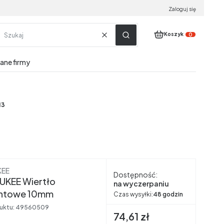
Zaloguj się
Produkty w koszyku:
Koszyk
Wyczyść
Szukaj
dane firmy
13
nt
KEE
Dostępność:
UKEE Wiertło
na wyczerpaniu
ntowe 10mm
Czas wysyłki:
48 godzin
uktu:
49560509
Cena brutto
74,61 zł