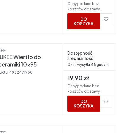
Ceny podane bez
kosztów dostawy.
DO
KOSZYKA
nt
KEE
Dostępność:
UKEE Wiertło do
średnia ilość
ceramiki 10x95
Czas wysyłki:
48 godzin
uktu:
4932471960
Cena brutto
19,90 zł
Ceny podane bez
kosztów dostawy.
DO
KOSZYKA
nt
KEE