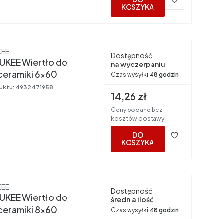
KOSZYKA
nt
KEE
Dostępność:
UKEE Wiertło do
na wyczerpaniu
ceramiki 6x60
Czas wysyłki:
48 godzin
uktu:
4932471958
Cena brutto
14,26 zł
Ceny podane bez
kosztów dostawy.
DO
KOSZYKA
nt
KEE
Dostępność:
UKEE Wiertło do
średnia ilość
ceramiki 8x60
Czas wysyłki:
48 godzin