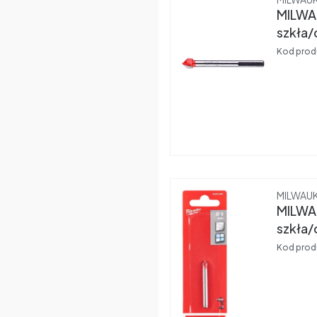
MILWA
szkła/
Kod prod
Produce
MILWAU
MILWA
szkła/
Kod prod