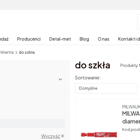
edaż
Producenci
Detal-met
Blog
O nas
Kontakt i 
Wiertła
do szkła
do szkła
Produkty:
Lista produktów
Sortowanie:
Domyślne
Produce
MILWAU
MILWA
diame
Kod prod
Wyczyść