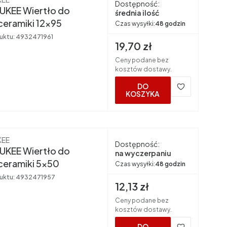
Dostępność:
UKEE Wiertło do
średnia ilość
ceramiki 12x95
Czas wysyłki:
48 godzin
uktu:
4932471961
Cena brutto
19,70 zł
Ceny podane bez
kosztów dostawy.
DO
KOSZYKA
nt
KEE
Dostępność:
UKEE Wiertło do
na wyczerpaniu
ceramiki 5x50
Czas wysyłki:
48 godzin
uktu:
4932471957
Cena brutto
12,13 zł
Ceny podane bez
kosztów dostawy.
DO