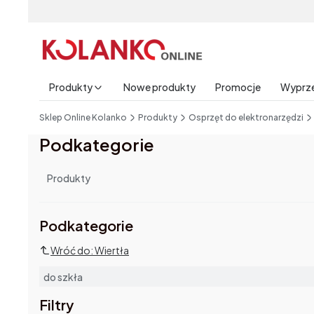
Produkty
Nowe produkty
Promocje
Wyprz
End of main navigation
Sklep Online Kolanko
Produkty
Osprzęt do elektronarzędzi
Podkategorie
Produkty
Podkategorie i filtry
Podkategorie
Wróć do: Wiertła
do szkła
Filtry