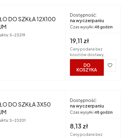
nt
Dostępność:
ŁO DO SZKŁA 12X100
na wyczerpaniu
UM
Czas wysyłki:
48 godzin
uktu:
S-23219
Cena brutto
19,11 zł
Ceny podane bez
kosztów dostawy.
DO
KOSZYKA
nt
Dostępność:
ŁO DO SZKŁA 3X50
na wyczerpaniu
UM
Czas wysyłki:
48 godzin
uktu:
S-23201
Cena brutto
8,13 zł
Ceny podane bez