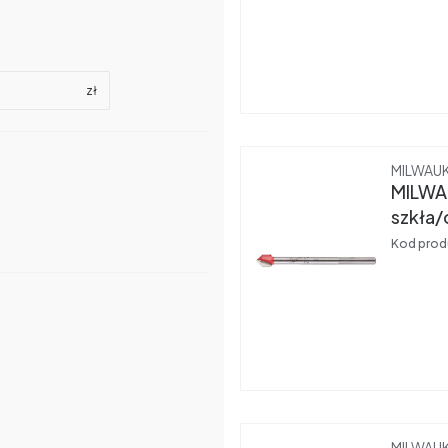
zł
Produce
MILWAU
MILWA
szkła/
Kod prod
Produce
MILWAU