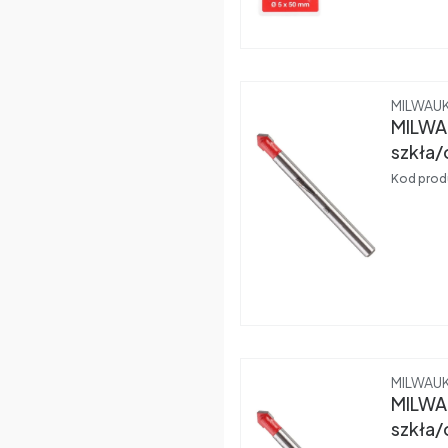
Produce
MILWAU
MILWA
szkła/
Kod prod
Produce
MILWAU
MILWA
szkła/