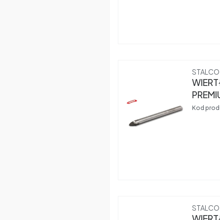
Produce
STALCO
WIERT
PREMI
Kod prod
Produce
STALCO
WIERT