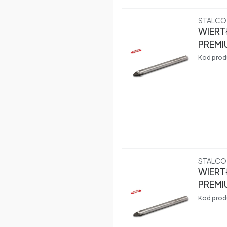
Produce
STALCO
WIERT
PREMI
Kod prod
Produce
STALCO
WIERT
PREMI
Kod prod