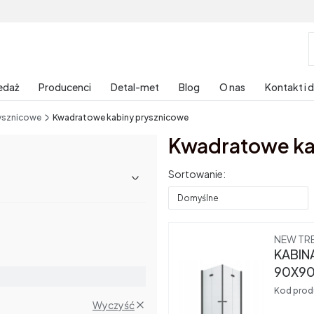
edaż
Producenci
Detal-met
Blog
O nas
Kontakt i 
ysznicowe
Kwadratowe kabiny prysznicowe
Kwadratowe ka
Lista produktów
Sortowanie:
Domyślne
Produce
NEW TR
KABIN
90X90
Kod prod
Wyczyść