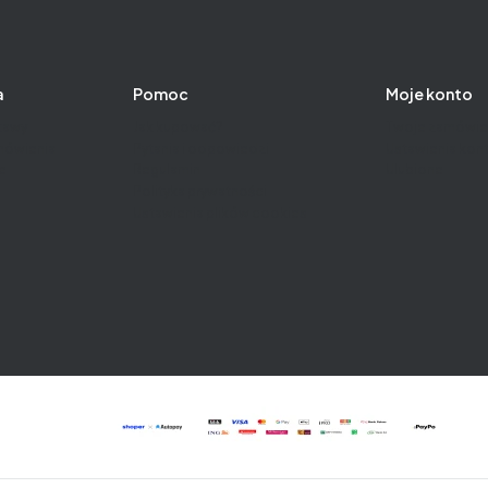
a
Pomoc
Moje konto
tawy
Jak kupować?
Twoje zamówie
amówienia
Pytania i odpowiedzi
Ustawienia kon
e
Regulamin
Ulubione
Polityka prywatności
Ustawienia plików cookies