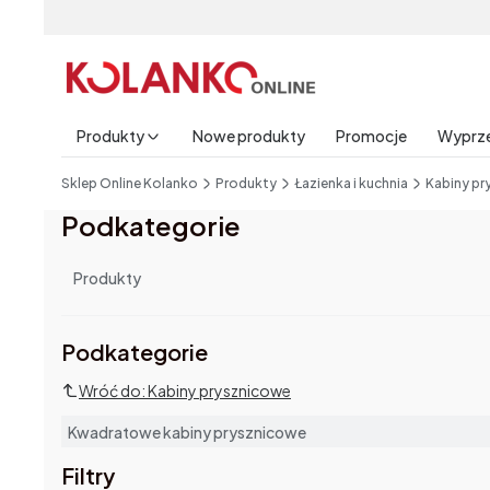
Produkty
Nowe produkty
Promocje
Wyprz
End of main navigation
Sklep Online Kolanko
Produkty
Łazienka i kuchnia
Kabiny pr
Podkategorie
Produkty
Podkategorie i filtry
Podkategorie
Wróć do: Kabiny prysznicowe
Kwadratowe kabiny prysznicowe
Filtry