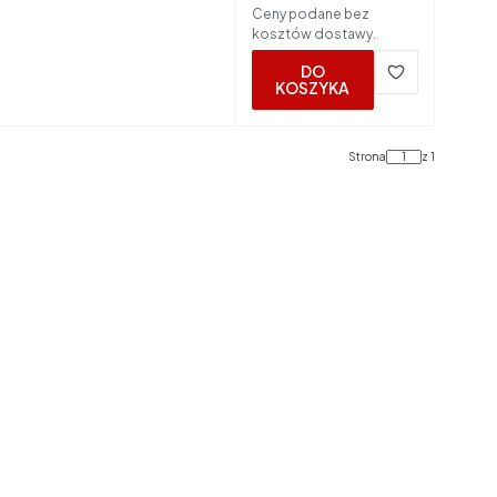
Ceny podane bez
kosztów dostawy.
DO
KOSZYKA
Strona
z 1