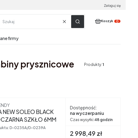
Zaloguj się
Produkty w koszyku:
Koszyk
Wyczyść
Szukaj
dane firmy
biny prysznicowe
Produkty:
1
nt
ENDY
Dostępność:
A NEW SOLEO BLACK
na wyczerpaniu
CZARNA SZKŁO 6MM
Czas wysyłki:
48 godzin
uktu:
D-0235A/D-0239A
Cena brutto
2 998,49 zł