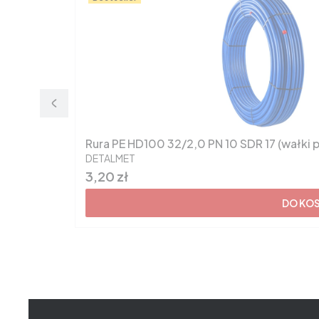
Rura PE HD100 32/2,0 PN 10 SDR 17 (wał
PRODUCENT
DETALMET
Cena
3,20 zł
DO KO