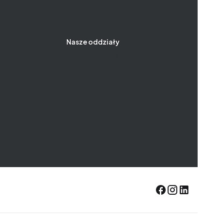
Nasze oddziały
nia
Chwaszczyno ul. Kaszubska
Droga 20
ta
Chwaszczyno ul. Oliwska 72
Starogard Gdański ul. Zielona 20
Sierakowice ul. Lęborska 6b
Stara Maszyna 160E
Lębork ul. Słupska 16G