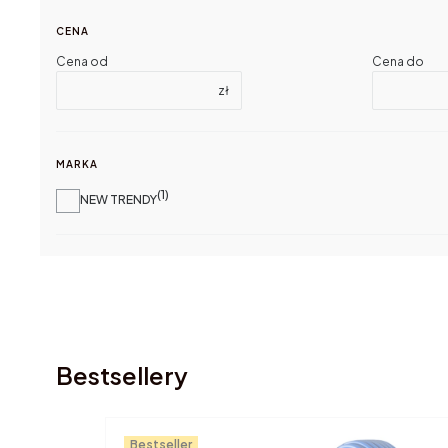
CENA
Cena od
Cena do
zł
MARKA
1
Marka
NEW TRENDY
Bestsellery
Bestseller