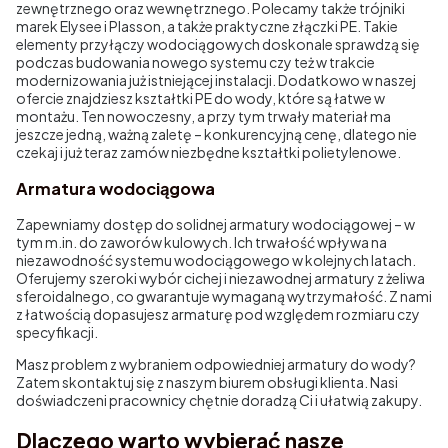
zewnętrznego oraz wewnętrznego. Polecamy także trójniki
marek Elysee i Plasson, a także praktyczne złączki PE. Takie
elementy przyłączy wodociągowych doskonale sprawdzą się
podczas budowania nowego systemu czy też w trakcie
modernizowania już istniejącej instalacji. Dodatkowo w naszej
ofercie znajdziesz kształtki PE do wody, które są łatwe w
montażu. Ten nowoczesny, a przy tym trwały materiał ma
jeszcze jedną, ważną zaletę – konkurencyjną cenę, dlatego nie
czekaj i już teraz zamów niezbędne kształtki polietylenowe.
Armatura wodociągowa
Zapewniamy dostęp do solidnej armatury wodociągowej – w
tym m.in. do zaworów kulowych. Ich trwałość wpływa na
niezawodność systemu wodociągowego w kolejnych latach.
Oferujemy szeroki wybór cichej i niezawodnej armatury z żeliwa
sferoidalnego, co gwarantuje wymaganą wytrzymałość. Z nami
z łatwością dopasujesz armaturę pod względem rozmiaru czy
specyfikacji.
Masz problem z wybraniem odpowiedniej armatury do wody?
Zatem skontaktuj się z naszym biurem obsługi klienta. Nasi
doświadczeni pracownicy chętnie doradzą Ci i ułatwią zakupy.
Dlaczego warto wybierać nasze