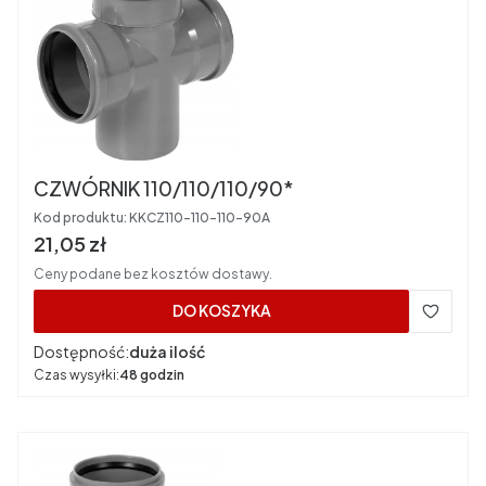
CZWÓRNIK 110/110/110/90*
Kod produktu:
KKCZ110-110-110-90A
Cena brutto
21,05 zł
Ceny podane bez kosztów dostawy.
DO KOSZYKA
Dostępność:
duża ilość
Czas wysyłki:
48 godzin