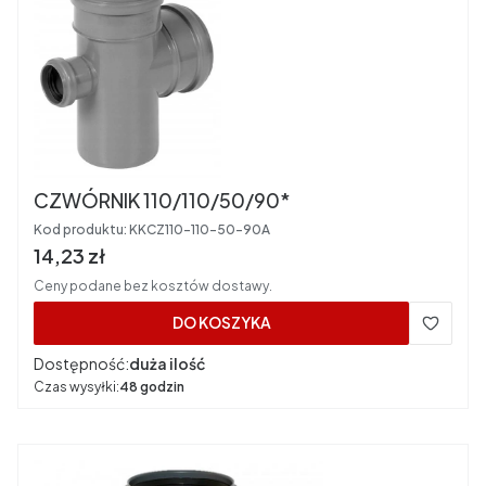
CZWÓRNIK 110/110/50/90*
Kod produktu:
KKCZ110-110-50-90A
Cena brutto
14,23 zł
Ceny podane bez kosztów dostawy.
DO KOSZYKA
Dostępność:
duża ilość
Czas wysyłki:
48 godzin