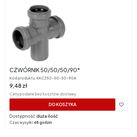
CZWÓRNIK 50/50/50/90*
Kod produktu:
KKCZ50-50-50-90A
Cena brutto
9,48 zł
Ceny podane bez kosztów dostawy.
DO KOSZYKA
Dostępność:
duża ilość
Czas wysyłki:
48 godzin