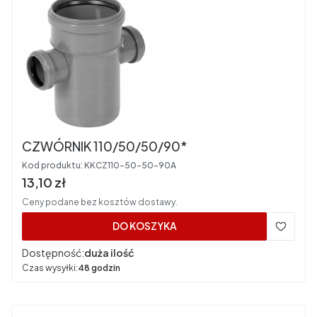
CZWÓRNIK 110/50/50/90*
Kod produktu:
KKCZ110-50-50-90A
Cena brutto
13,10 zł
Ceny podane bez kosztów dostawy.
DO KOSZYKA
Dostępność:
duża ilość
Czas wysyłki:
48 godzin