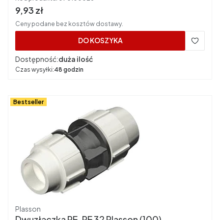
Cena brutto
9,93 zł
Ceny podane bez kosztów dostawy.
DO KOSZYKA
Dostępność:
duża ilość
Czas wysyłki:
48 godzin
Bestseller
Producent
Plasson
Dwuzłączka PE-PE 32 Plasson (100)