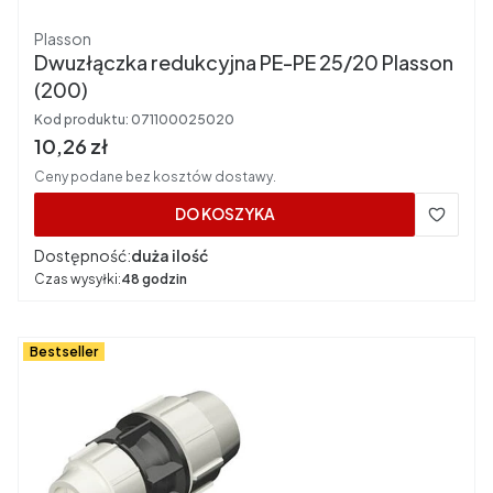
Producent
Plasson
Dwuzłączka redukcyjna PE-PE 25/20 Plasson
(200)
Kod produktu:
071100025020
Cena brutto
10,26 zł
Ceny podane bez kosztów dostawy.
DO KOSZYKA
Dostępność:
duża ilość
Czas wysyłki:
48 godzin
Bestseller