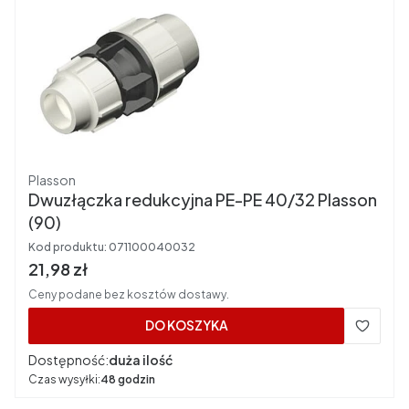
Producent
Plasson
Dwuzłączka redukcyjna PE-PE 40/32 Plasson
(90)
Kod produktu:
071100040032
Cena brutto
21,98 zł
Ceny podane bez kosztów dostawy.
DO KOSZYKA
Dostępność:
duża ilość
Czas wysyłki:
48 godzin