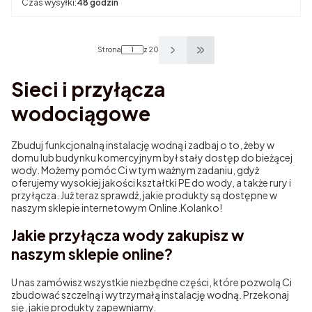
Czas wysyłki:
48 godzin
Strona
z 20
Przejdź do ostatniej stron
Sieci i przyłącza
wodociągowe
Zbuduj funkcjonalną instalację wodną i zadbaj o to, żeby w
domu lub budynku komercyjnym był stały dostęp do bieżącej
wody. Możemy pomóc Ci w tym ważnym zadaniu, gdyż
oferujemy wysokiej jakości kształtki PE do wody, a także rury i
przyłącza. Już teraz sprawdź, jakie produkty są dostępne w
naszym sklepie internetowym Online.Kolanko!
Jakie przyłącza wody zakupisz w
naszym sklepie online?
U nas zamówisz wszystkie niezbędne części, które pozwolą Ci
zbudować szczelną i wytrzymałą instalację wodną. Przekonaj
się, jakie produkty zapewniamy.