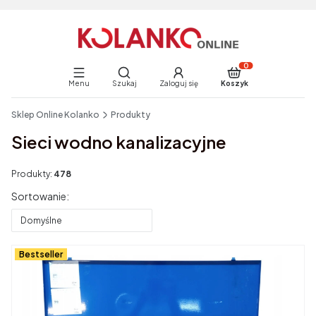
Otwórz wyszukiwarkę
Produkty w koszyku:
Menu
Szukaj
Zaloguj się
Koszyk
End of main navigation
Sklep Online Kolanko
Produkty
Sieci wodno kanalizacyjne
Produkty:
478
Lista produktów
Sortowanie:
Domyślne
Bestseller