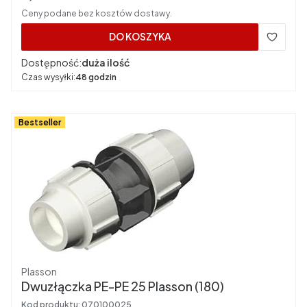
Ceny podane bez kosztów dostawy.
DO KOSZYKA
Dostępność:
duża ilość
Czas wysyłki:
48 godzin
Bestseller
Producent
Plasson
Dwuzłączka PE-PE 25 Plasson (180)
Kod produktu:
070100025