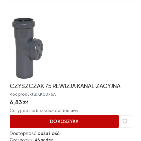
CZYSZCZAK 75 REWIZJA KANALIZACYJNA
Kod produktu:
KKC075A
Cena brutto
6,83 zł
Ceny podane bez kosztów dostawy.
DO KOSZYKA
Dostępność:
duża ilość
Czas wysyłki:
48 godzin