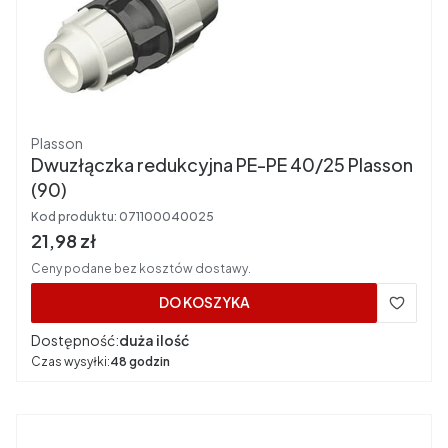
Producent
Plasson
Dwuzłączka redukcyjna PE-PE 40/25 Plasson
(90)
Kod produktu:
071100040025
Cena brutto
21,98 zł
Ceny podane bez kosztów dostawy.
DO KOSZYKA
Dostępność:
duża ilość
Czas wysyłki:
48 godzin