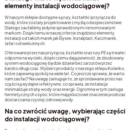
elementy instalacji wodociągowej?
W naszym sklepie dostępne są rury, kształtki i przyłącza do
wody, które zostały projektowane z myślą o bezpieczeństwie.
Dlatego zaufaliśmy jedynie sprawdzonym i renomowanym
markom. Dzięki temu w naszej ofercie znajdziesz elementy
instalacji od takich marek jak Elysee, Instalplast, Kaczmarek,
Jafar i od wielu innych.
Oferowane przez nas przyłącza, kształtki oraz rury PE są trwałe i
odporne na wycieki, dzięki czemu dają pewność, że zbudowany
system wodociągowy będzie działał bez zarzutów przez
bardzo długi czas. Wybierz produkty z naszego sklepu Kolanko,
które zapewnią spokój na wiele lat. Co jeszcze sprawia, że warto
nam zaufać? Na uwagę zasługuje to, że sprzedawane przez nas
części są wydajne i efektywne, co sprawia, że instalacja
minimalizuje stratę wody oraz energii. Ogromna w tym zasługa
hermetycznych części, które mają kluczowe znaczenie podczas
dostarczania czystej i zdrowej wody.
Na co zwrócić uwagę, wybierając części
do instalacji wodociągowej?