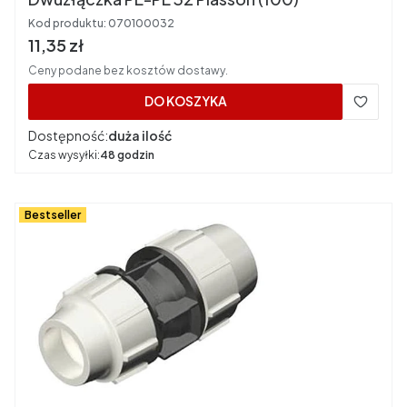
Kod produktu:
070100032
Cena brutto
11,35 zł
Ceny podane bez kosztów dostawy.
DO KOSZYKA
Dostępność:
duża ilość
Czas wysyłki:
48 godzin
Bestseller