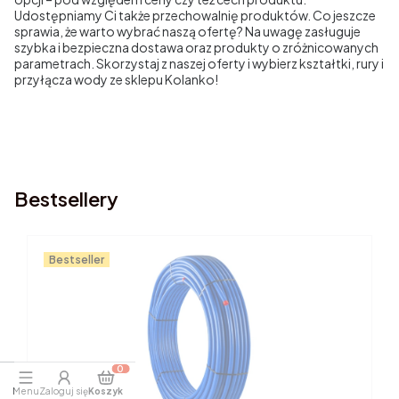
Udostępniamy Ci także przechowalnię produktów. Co jeszcze
sprawia, że warto wybrać naszą ofertę? Na uwagę zasługuje
szybka i bezpieczna dostawa oraz produkty o zróżnicowanych
parametrach. Skorzystaj z naszej oferty i wybierz kształtki, rury i
przyłącza wody ze sklepu Kolanko!
Bestsellery
Bestseller
Produkty w koszyku: 0. Zobacz szczegóły
Menu
Zaloguj się
Koszyk