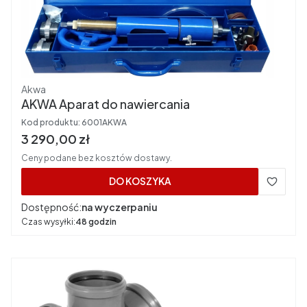
Producent
Akwa
AKWA Aparat do nawiercania
Kod produktu:
6001AKWA
Cena brutto
3 290,00 zł
Ceny podane bez kosztów dostawy.
DO KOSZYKA
Dostępność:
na wyczerpaniu
Czas wysyłki:
48 godzin