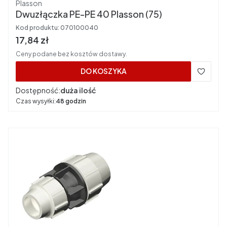
Producent
Plasson
Dwuzłączka PE-PE 40 Plasson (75)
Kod produktu:
070100040
Cena brutto
17,84 zł
Ceny podane bez kosztów dostawy.
DO KOSZYKA
Dostępność:
duża ilość
Czas wysyłki:
48 godzin