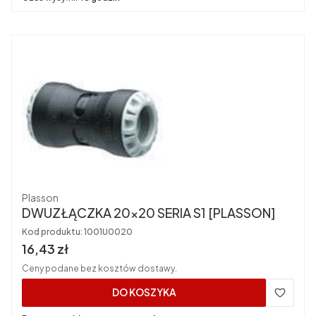
Producent
Plasson
DWUZŁĄCZKA 20x20 SERIA S1 [PLASSON]
Kod produktu:
1001U0020
Cena brutto
16,43 zł
Ceny podane bez kosztów dostawy.
DO KOSZYKA