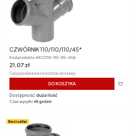
CZWÓRNIK 110/110/110/45*
Kod produktu:
KKCZ110-110-110-45A
Cena brutto
21,07 zł
Ceny podane bez kosztów dostawy.
DO KOSZYKA
Dostępność:
duża ilość
Czas wysyłki:
48 godzin
Bestseller