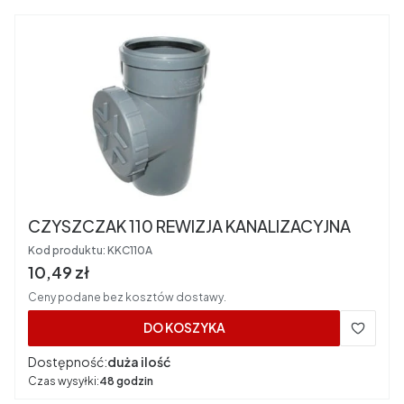
CZYSZCZAK 110 REWIZJA KANALIZACYJNA
Kod produktu:
KKC110A
Cena brutto
10,49 zł
Ceny podane bez kosztów dostawy.
DO KOSZYKA
Dostępność:
duża ilość
Czas wysyłki:
48 godzin