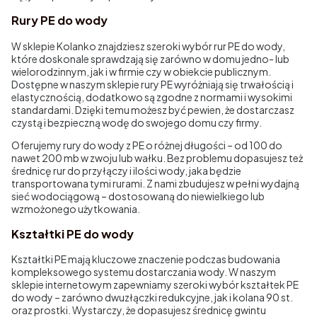
Rury PE do wody
W sklepie Kolanko znajdziesz szeroki wybór rur PE do wody,
które doskonale sprawdzają się zarówno w domu jedno- lub
wielorodzinnym, jak i w firmie czy w obiekcie publicznym.
Dostępne w naszym sklepie rury PE wyróżniają się trwałością i
elastycznością, dodatkowo są zgodne z normami i wysokimi
standardami. Dzięki temu możesz być pewien, że dostarczasz
czystą i bezpieczną wodę do swojego domu czy firmy.
Oferujemy rury do wody z PE o różnej długości – od 100 do
nawet 200 mb w zwoju lub wałku. Bez problemu dopasujesz też
średnicę rur do przyłączy i ilości wody, jaka będzie
transportowana tymi rurami. Z nami zbudujesz w pełni wydajną
sieć wodociągową – dostosowaną do niewielkiego lub
wzmożonego użytkowania.
Kształtki PE do wody
Kształtki PE mają kluczowe znaczenie podczas budowania
kompleksowego systemu dostarczania wody. W naszym
sklepie internetowym zapewniamy szeroki wybór kształtek PE
do wody – zarówno dwuzłączki redukcyjne, jak i kolana 90 st.
oraz prostki. Wystarczy, że dopasujesz średnicę gwintu