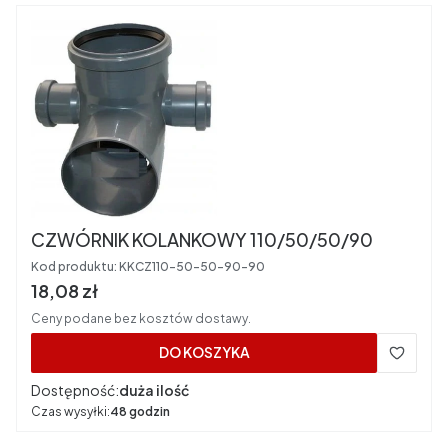
CZWÓRNIK KOLANKOWY 110/50/50/90
Kod produktu:
KKCZ110-50-50-90-90
Cena brutto
18,08 zł
Ceny podane bez kosztów dostawy.
DO KOSZYKA
Dostępność:
duża ilość
Czas wysyłki:
48 godzin