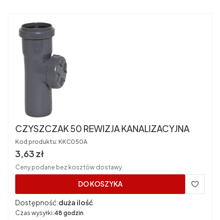
CZYSZCZAK 50 REWIZJA KANALIZACYJNA
Kod produktu:
KKC050A
Cena brutto
3,63 zł
Ceny podane bez kosztów dostawy.
DO KOSZYKA
Dostępność:
duża ilość
Czas wysyłki:
48 godzin