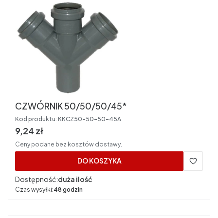
CZWÓRNIK 50/50/50/45*
Kod produktu:
KKCZ50-50-50-45A
Cena brutto
9,24 zł
Ceny podane bez kosztów dostawy.
DO KOSZYKA
Dostępność:
duża ilość
Czas wysyłki:
48 godzin