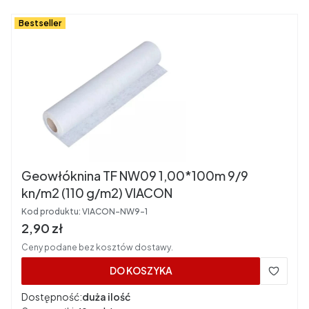
Bestseller
Geowłóknina TF NW09 1,00*100m 9/9
kn/m2 (110 g/m2) VIACON
Kod produktu:
VIACON-NW9-1
Cena brutto
2,90 zł
Ceny podane bez kosztów dostawy.
DO KOSZYKA
Dostępność:
duża ilość