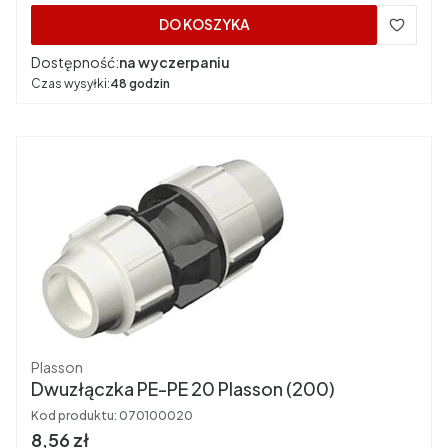
DO KOSZYKA
Dostępność:
na wyczerpaniu
Czas wysyłki:
48 godzin
Producent
Plasson
Dwuzłączka PE-PE 20 Plasson (200)
Kod produktu:
070100020
Cena brutto
8,56 zł