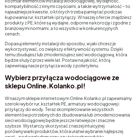
Rozmiar elementów instalacji wodociągowej, wydajność,
kompatybilność z innymi częściami, a także wytrzymałość – to
najważniejsze kwestie, o których trzeba pamiętać podczas
kupowania rur, kształtek i przyłączy. W naszej ofercie znajdziesz
produkty z PE, które są wydajne, odporne na korozję i zgodne z
branżowymi normami, a to wszystko w konkurencyjnych
cenach.
Dopasuj elementy instalacji do sposobu, w jaki chcesz je
wykorzystywać, co zwiększy efektywność systemu. Dzięki
temu zbudujesz lub zmodernizujesz sieć wodociągową, która
będzie służyć przez wiele lat. Postaw na jakość, którą
zapewniają nasze przyłącza wody z polietylenu.
Wybierz przyłącza wodociągowe ze
sklepu Online.Kolanko.pl!
W naszym sklepie internetowym Online.Kolanko.pl zapewniamy
szeroki wybór rur, kształtek PE, armatury wodociągowej i
przyłączy do wody. Teraz skompletowanie wszystkich
elementów potrzebnych do zbudowania lub zmodernizowania
sieci wodociągowej będzie jeszcze łatwiejsze i znacznie
szybsze. Wystarczy skorzystać z naszej intuicyjnej
porównywarki produktów, która ułatwi wybranie najlepszej
opcji – pod względem ceny czy też cech produktu.