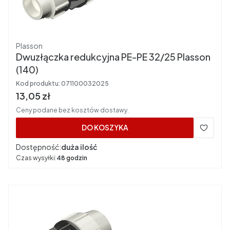
Producent
Plasson
Dwuzłączka redukcyjna PE-PE 32/25 Plasson
(140)
Kod produktu:
071100032025
Cena brutto
13,05 zł
Ceny podane bez kosztów dostawy.
DO KOSZYKA
Dostępność:
duża ilość
Czas wysyłki:
48 godzin