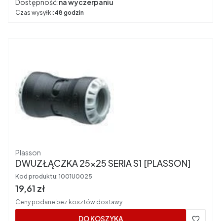
Dostępność:
na wyczerpaniu
Czas wysyłki:
48 godzin
Producent
Plasson
DWUZŁĄCZKA 25x25 SERIA S1 [PLASSON]
Kod produktu:
1001U0025
Cena brutto
19,61 zł
Ceny podane bez kosztów dostawy.
DO KOSZYKA