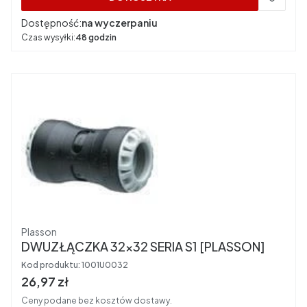
Dostępność:
na wyczerpaniu
Czas wysyłki:
48 godzin
Producent
Plasson
DWUZŁĄCZKA 32x32 SERIA S1 [PLASSON]
Kod produktu:
1001U0032
Cena brutto
26,97 zł
Ceny podane bez kosztów dostawy.