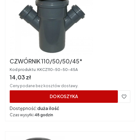
CZWÓRNIK 110/50/50/45*
Kod produktu:
KKCZ110-50-50-45A
Cena brutto
14,03 zł
Ceny podane bez kosztów dostawy.
DO KOSZYKA
Dostępność:
duża ilość
Czas wysyłki:
48 godzin