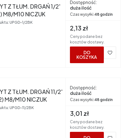
Dostępność:
T Z TŁUM. DRGAŃ 1/2'
duża ilość
5) M8/M10 NICZUK
Czas wysyłki:
48 godzin
uktu:
UPGD-1/2BK
Cena brutto
2,13 zł
Ceny podane bez
kosztów dostawy.
DO
KOSZYKA
nt
Dostępność:
T Z TŁUM. DRGAŃ 11/2'
duża ilość
2) M8/M10 NICZUK
Czas wysyłki:
48 godzin
uktu:
UPGD-11/2BK
Cena brutto
3,01 zł
Ceny podane bez
kosztów dostawy.
DO