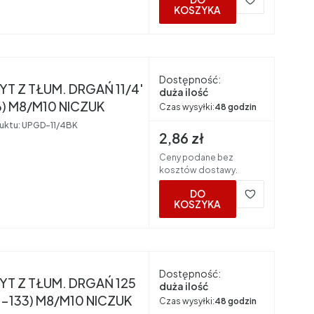
KOSZYKA
nt
Dostępność:
T Z TŁUM. DRGAŃ 11/4'
duża ilość
6) M8/M10 NICZUK
Czas wysyłki:
48 godzin
uktu:
UPGD-11/4BK
Cena brutto
2,86 zł
Ceny podane bez
kosztów dostawy.
DO
KOSZYKA
nt
Dostępność:
T Z TŁUM. DRGAŃ 125
duża ilość
5-133) M8/M10 NICZUK
Czas wysyłki:
48 godzin