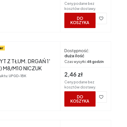
Ceny podane bez
kosztów dostawy.
DO
KOSZYKA
er
Dostępność:
nt
duża ilość
T Z TŁUM. DRGAŃ 1'
Czas wysyłki:
48 godzin
6) M8/M10 NICZUK
Cena brutto
2,46 zł
uktu:
UPGD-1BK
Ceny podane bez
kosztów dostawy.
DO
KOSZYKA
nt