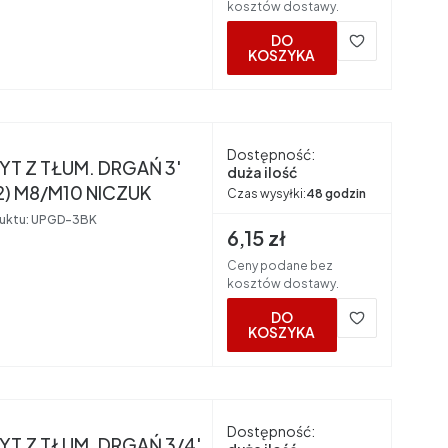
kosztów dostawy.
DO
KOSZYKA
nt
Dostępność:
T Z TŁUM. DRGAŃ 3'
duża ilość
2) M8/M10 NICZUK
Czas wysyłki:
48 godzin
uktu:
UPGD-3BK
Cena brutto
6,15 zł
Ceny podane bez
kosztów dostawy.
DO
KOSZYKA
nt
Dostępność:
T Z TŁUM. DRGAŃ 3/4'