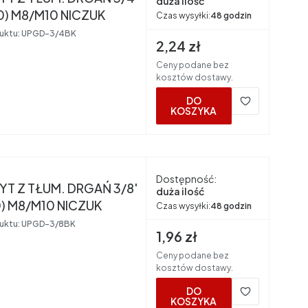
duża ilość
0) M8/M10 NICZUK
Czas wysyłki:
48 godzin
uktu:
UPGD-3/4BK
Cena brutto
2,24 zł
Ceny podane bez
kosztów dostawy.
DO
KOSZYKA
nt
Dostępność:
T Z TŁUM. DRGAŃ 3/8'
duża ilość
0) M8/M10 NICZUK
Czas wysyłki:
48 godzin
uktu:
UPGD-3/8BK
Cena brutto
1,96 zł
Ceny podane bez
kosztów dostawy.
DO
KOSZYKA