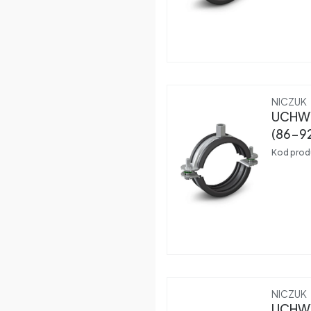
Produce
NICZUK
UCHWY
(86-9
Kod prod
Produce
NICZUK
UCHWY