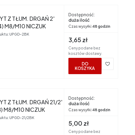
nt
Dostępność:
T Z TŁUM. DRGAŃ 2'
duża ilość
4) M8/M10 NICZUK
Czas wysyłki:
48 godzin
uktu:
UPGD-2BK
Cena brutto
3,65 zł
Ceny podane bez
kosztów dostawy.
DO
KOSZYKA
nt
Dostępność:
T Z TŁUM. DRGAŃ 21/2'
duża ilość
8) M8/M10 NICZUK
Czas wysyłki:
48 godzin
uktu:
UPGD-21/2BK
Cena brutto
5,00 zł
Ceny podane bez