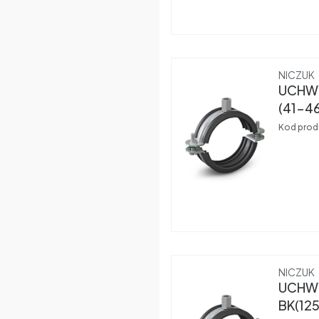
Produce
NICZUK
UCHWY
(41-4
Kod prod
Produce
NICZUK
UCHWY
BK(12