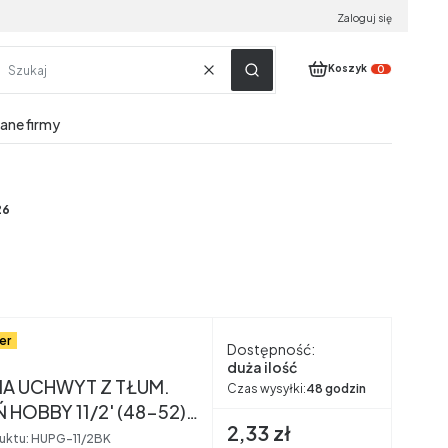
Zaloguj się
Produkty w koszyku:
Koszyk
Wyczyść
Szukaj
dane firmy
26
er
Dostępność:
nt
duża ilość
A UCHWYT Z TŁUM.
Czas wysyłki:
48 godzin
 HOBBY 11/2' (48-52)
Cena brutto
2,33 zł
CZUK
uktu:
HUPG-11/2BK