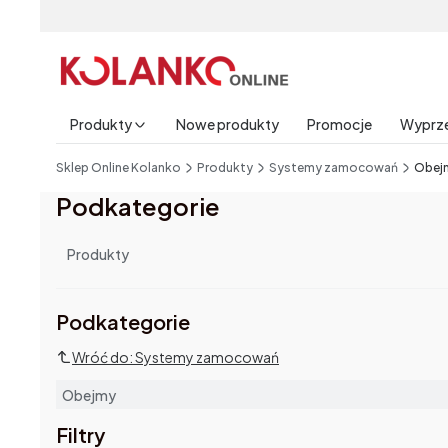
Produkty
Nowe produkty
Promocje
Wyprz
End of main navigation
Sklep Online Kolanko
Produkty
Systemy zamocowań
Obej
Podkategorie
Produkty
Podkategorie i filtry
Podkategorie
Wróć do: Systemy zamocowań
Obejmy
Filtry