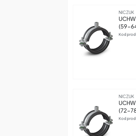
Produce
NICZUK
UCHWY
(59-6
Kod prod
Produce
NICZUK
UCHWY
(72-7
Kod prod