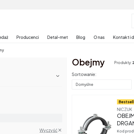
edaż
Producenci
Detal-met
Blog
O nas
Kontakt i 
my
Obejmy
Produkty:
Lista produktów
Sortowanie:
Domyślne
Bestsell
Produce
NICZUK
OBEJM
DRGAŃ
M8 NI
Wyczyść
Kod prod