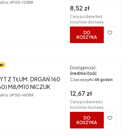
uktu:
UPGD-125BK
Cena brutto
8,52 zł
Ceny podane bez
kosztów dostawy.
DO
KOSZYKA
er
Dostępność:
nt
średnia ilość
T Z TŁUM. DRGAŃ 160
Czas wysyłki:
48 godzin
60) M8/M10 NICZUK
Cena brutto
12,67 zł
uktu:
UPGD-160BK
Ceny podane bez
kosztów dostawy.
DO
KOSZYKA