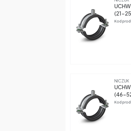
UCHWY
(21-2
Kod prod
Produce
NICZUK
UCHWY
(46-5
Kod prod