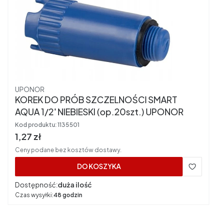
Producent
UPONOR
KOREK DO PRÓB SZCZELNOŚCI SMART
AQUA 1/2' NIEBIESKI (op.20szt.) UPONOR
Kod produktu:
1135501
Cena brutto
1,27 zł
Ceny podane bez kosztów dostawy.
DO KOSZYKA
Dostępność:
duża ilość
Czas wysyłki:
48 godzin