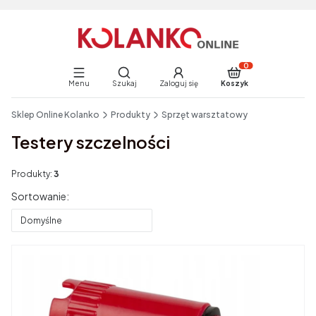
Otwórz wyszukiwarkę
Produkty w koszyku:
Menu
Szukaj
Zaloguj się
Koszyk
End of main navigation
Sklep Online Kolanko
Produkty
Sprzęt warsztatowy
Testery szczelności
Produkty:
3
Lista produktów
Sortowanie:
Domyślne