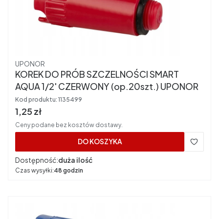
Producent
UPONOR
KOREK DO PRÓB SZCZELNOŚCI SMART
AQUA 1/2' CZERWONY (op.20szt.) UPONOR
Kod produktu:
1135499
Cena brutto
1,25 zł
Ceny podane bez kosztów dostawy.
DO KOSZYKA
Dostępność:
duża ilość
Czas wysyłki:
48 godzin