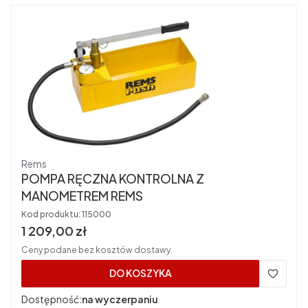
Producent
Rems
POMPA RĘCZNA KONTROLNA Z
MANOMETREM REMS
Kod produktu:
115000
Cena brutto
1 209,00 zł
Ceny podane bez kosztów dostawy.
DO KOSZYKA
Dostępność:
na wyczerpaniu