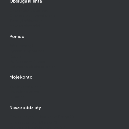
Obsługa klienta
Czas i koszty dostawy
Czas realizacji zamówienia
Zwroty i reklamacje
Metody płatności
Pomoc
Jak kupować?
Pytania i odpowiedzi
Regulamin
Polityka prywatności
Ustawienia plików cookies
Moje konto
Twoje zamówienia
Ustawienia konta
Ulubione
Nasze oddziały
Chwaszczyno ul. Kaszubska Droga 20
Chwaszczyno ul. Oliwska 72
Starogard Gdański ul. Zielona 20