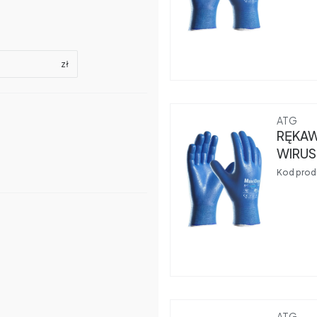
zł
Produce
ATG
RĘKAW
WIRUS
09
Kod prod
Produce
ATG