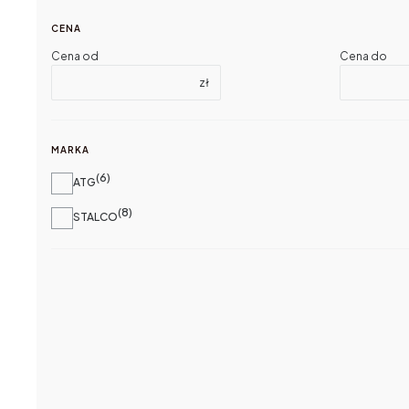
CENA
Cena od
Cena do
zł
MARKA
6
Marka
ATG
8
STALCO