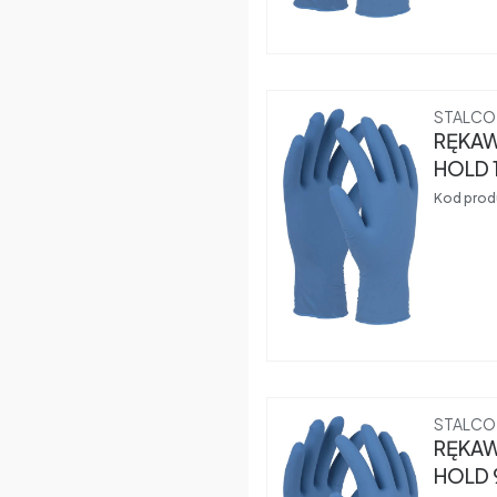
Produce
STALCO
RĘKAW
HOLD 
(1szt)
Kod prod
Produce
STALCO
RĘKAW