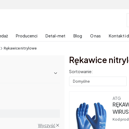
edaż
Producenci
Detal-met
Blog
O nas
Kontakt i 
Rękawice nitrylowe
Rękawice nitry
Lista produktów
Sortowanie:
Domyślne
Produce
ATG
RĘKAW
WIRUS
08
Kod prod
Wyczyść