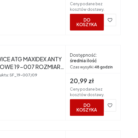
Ceny podane bez
kosztów dostawy.
DO
KOSZYKA
nt
Dostępność:
ICE ATG MAXIDEX ANTY
średnia ilość
OWE 19-007 ROZMIAR
Czas wysyłki:
48 godzin
uktu:
SF_19-007/09
Cena brutto
20,99 zł
Ceny podane bez
kosztów dostawy.
DO
KOSZYKA
nt