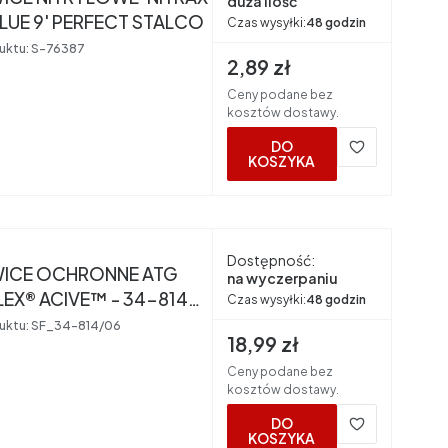
duża ilość
GRIP BLUE 9' PERFECT STALCO
Czas wysyłki:
48 godzin
uktu:
S-76387
Cena brutto
2,89 zł
Ceny podane bez
kosztów dostawy.
DO
KOSZYKA
nt
Dostępność:
ICE OCHRONNE ATG
na wyczerpaniu
LEX® ACIVE™ - 34-814
Czas wysyłki:
48 godzin
AR 06
uktu:
SF_34-814/06
Cena brutto
18,99 zł
Ceny podane bez
kosztów dostawy.
DO
KOSZYKA