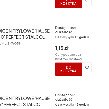
KOSZYKA
nt
Dostępność:
ICE NITRYLOWE 'HAUSE
duża ilość
10' PERFECT STALCO
Czas wysyłki:
48 godzin
uktu:
S-76359
Cena brutto
1,15 zł
Ceny podane bez
kosztów dostawy.
DO
KOSZYKA
nt
Dostępność:
ICE NITRYLOWE 'HAUSE
duża ilość
HOLD 9' PERFECT STALCO
Czas wysyłki:
48 godzin