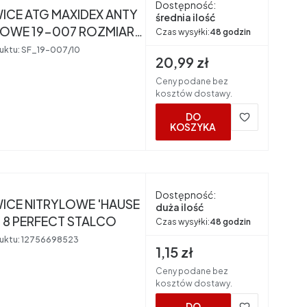
Dostępność:
ICE ATG MAXIDEX ANTY
średnia ilość
OWE 19-007 ROZMIAR
Czas wysyłki:
48 godzin
uktu:
SF_19-007/10
Cena brutto
20,99 zł
Ceny podane bez
kosztów dostawy.
DO
KOSZYKA
nt
Dostępność:
ICE NITRYLOWE 'HAUSE
duża ilość
HOLD ' 8 PERFECT STALCO
Czas wysyłki:
48 godzin
uktu:
12756698523
Cena brutto
1,15 zł
Ceny podane bez
kosztów dostawy.
DO