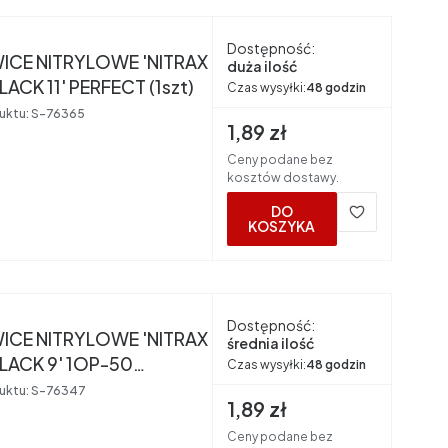
nt
Dostępność:
ICE NITRYLOWE 'NITRAX
duża ilość
LACK 11' PERFECT (1szt)
Czas wysyłki:
48 godzin
uktu:
S-76365
Cena brutto
1,89 zł
Ceny podane bez
kosztów dostawy.
DO
KOSZYKA
nt
Dostępność:
ICE NITRYLOWE 'NITRAX
średnia ilość
LACK 9' 1OP-50
Czas wysyłki:
48 godzin
CT
uktu:
S-76347
Cena brutto
1,89 zł
Ceny podane bez