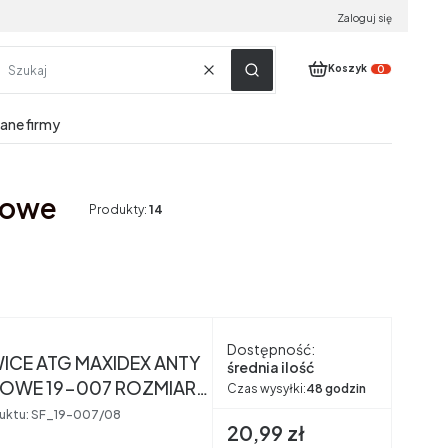
Zaloguj się
Produkty w koszyku:
Koszyk
Wyczyść
Szukaj
dane firmy
lowe
Produkty:
14
nt
Dostępność:
ICE ATG MAXIDEX ANTY
średnia ilość
OWE 19-007 ROZMIAR
Czas wysyłki:
48 godzin
uktu:
SF_19-007/08
Cena brutto
20,99 zł