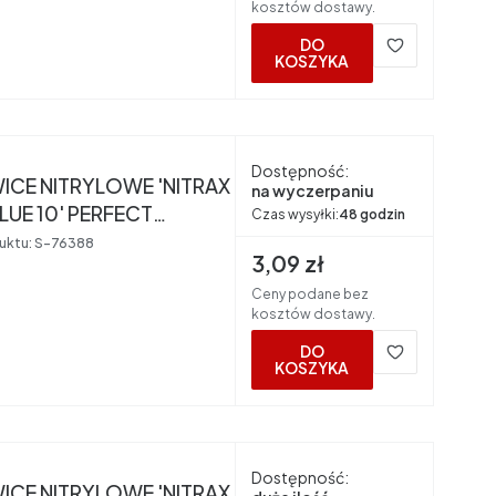
kosztów dostawy.
DO
KOSZYKA
nt
Dostępność:
ICE NITRYLOWE 'NITRAX
na wyczerpaniu
10' PERFECT
Czas wysyłki:
48 godzin
CO
uktu:
S-76388
Cena brutto
3,09 zł
Ceny podane bez
kosztów dostawy.
DO
KOSZYKA
nt
Dostępność:
ICE NITRYLOWE 'NITRAX