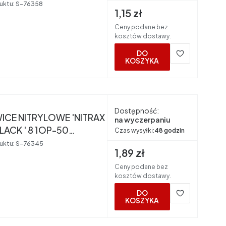
uktu:
S-76358
Cena brutto
1,15 zł
Ceny podane bez
kosztów dostawy.
DO
KOSZYKA
nt
Dostępność:
ICE NITRYLOWE 'NITRAX
na wyczerpaniu
LACK ' 8 1OP-50
Czas wysyłki:
48 godzin
CT
uktu:
S-76345
Cena brutto
1,89 zł
Ceny podane bez
kosztów dostawy.
DO
KOSZYKA