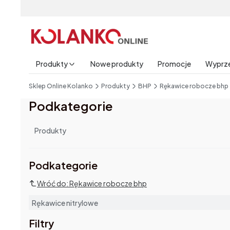
Produkty
Nowe produkty
Promocje
Wyprz
End of main navigation
Sklep Online Kolanko
Produkty
BHP
Rękawice robocze bhp
Podkategorie
Produkty
Podkategorie i filtry
Podkategorie
Wróć do: Rękawice robocze bhp
Rękawice nitrylowe
Filtry