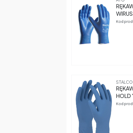
RĘKAW
WIRUS
10
Kod prod
Produce
STALCO
RĘKAW
Kod prod