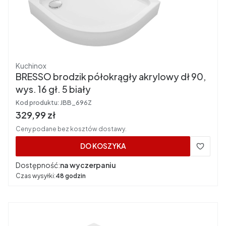
Producent
Kuchinox
BRESSO brodzik półokrągły akrylowy dł 90,
wys. 16 gł. 5 biały
Kod produktu:
JBB_696Z
Cena brutto
329,99 zł
Ceny podane bez kosztów dostawy.
DO KOSZYKA
Dostępność:
na wyczerpaniu
Czas wysyłki:
48 godzin