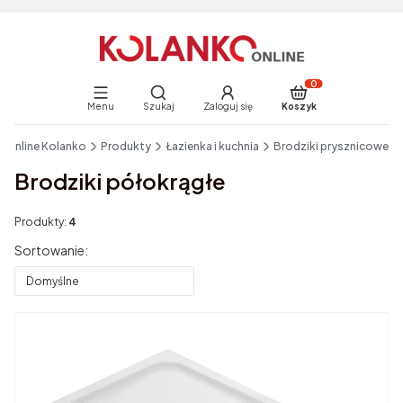
Otwórz wyszukiwarkę
Produkty w koszyku:
Menu
Szukaj
Zaloguj się
Koszyk
End of main navigation
p Online Kolanko
Produkty
Łazienka i kuchnia
Brodziki prysznicowe
Brodziki półokrągłe
Produkty:
4
Lista produktów
Sortowanie:
Domyślne