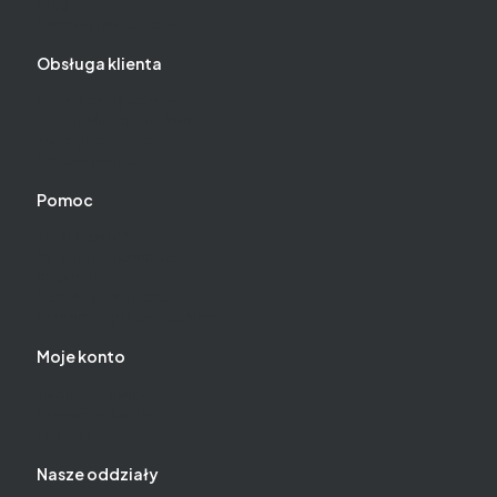
Blog
Nagrody i wyróżnienia
Obsługa klienta
Czas i koszty dostawy
Czas realizacji zamówienia
Zwroty i reklamacje
Metody płatności
Pomoc
Jak kupować?
Pytania i odpowiedzi
Regulamin
Polityka prywatności
Ustawienia plików cookies
Moje konto
Twoje zamówienia
Ustawienia konta
Ulubione
Nasze oddziały