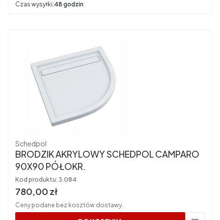
Czas wysyłki:
48 godzin
Producent
Schedpol
BRODZIK AKRYLOWY SCHEDPOL CAMPARO
90X90 PÓŁOKR.
Kod produktu:
3.084
Cena brutto
780,00 zł
Ceny podane bez kosztów dostawy.