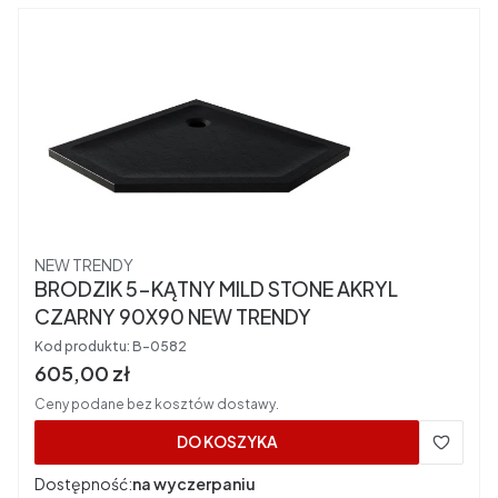
Producent
NEW TRENDY
BRODZIK 5-KĄTNY MILD STONE AKRYL
CZARNY 90X90 NEW TRENDY
Kod produktu:
B-0582
Cena brutto
605,00 zł
Ceny podane bez kosztów dostawy.
DO KOSZYKA
Dostępność:
na wyczerpaniu