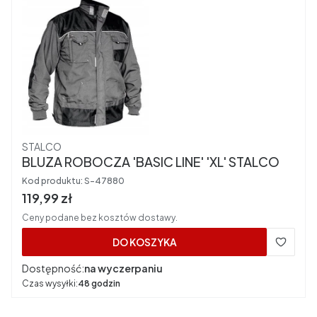
Producent
STALCO
BLUZA ROBOCZA 'BASIC LINE' 'XL' STALCO
Kod produktu:
S-47880
Cena brutto
119,99 zł
Ceny podane bez kosztów dostawy.
DO KOSZYKA
Dostępność:
na wyczerpaniu
Czas wysyłki:
48 godzin