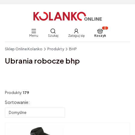
Otwórz wyszukiwarkę
Produkty w koszyku:
Menu
Szukaj
Zaloguj się
Koszyk
End of main navigation
Sklep Online Kolanko
Produkty
BHP
Ubrania robocze bhp
Produkty:
179
Lista produktów
Sortowanie:
Domyślne