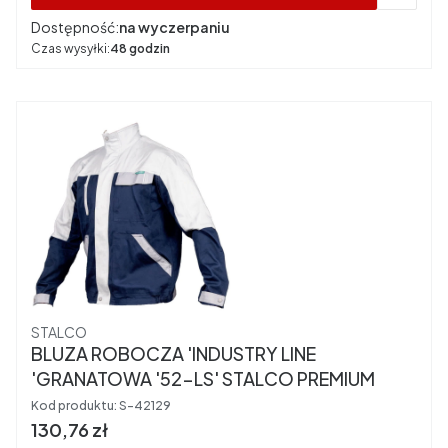
Dostępność:
na wyczerpaniu
Czas wysyłki:
48 godzin
Producent
STALCO
BLUZA ROBOCZA 'INDUSTRY LINE
'GRANATOWA '52-LS' STALCO PREMIUM
Kod produktu:
S-42129
Cena brutto
130,76 zł