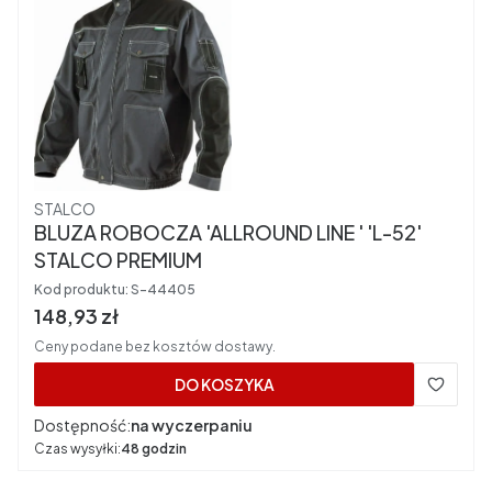
Producent
STALCO
BLUZA ROBOCZA 'ALLROUND LINE ' 'L-52'
STALCO PREMIUM
Kod produktu:
S-44405
Cena brutto
148,93 zł
Ceny podane bez kosztów dostawy.
DO KOSZYKA
Dostępność:
na wyczerpaniu
Czas wysyłki:
48 godzin