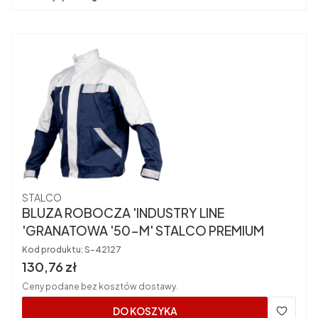
Producent
STALCO
BLUZA ROBOCZA 'INDUSTRY LINE
'GRANATOWA '50-M' STALCO PREMIUM
Kod produktu:
S-42127
Cena brutto
130,76 zł
Ceny podane bez kosztów dostawy.
DO KOSZYKA