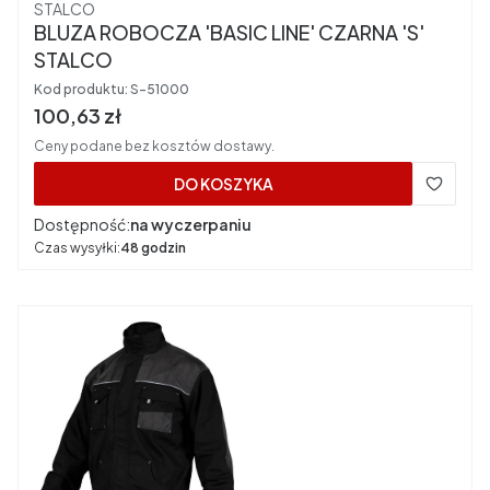
Producent
STALCO
BLUZA ROBOCZA 'BASIC LINE' CZARNA 'S'
STALCO
Kod produktu:
S-51000
Cena brutto
100,63 zł
Ceny podane bez kosztów dostawy.
DO KOSZYKA
Dostępność:
na wyczerpaniu
Czas wysyłki:
48 godzin