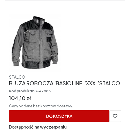
Producent
STALCO
BLUZA ROBOCZA 'BASIC LINE' 'XXXL'STALCO
Kod produktu:
S-47883
Cena brutto
104,10 zł
Ceny podane bez kosztów dostawy.
DO KOSZYKA
Dostępność:
na wyczerpaniu