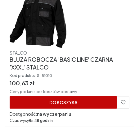
Producent
STALCO
BLUZA ROBOCZA 'BASIC LINE' CZARNA
'XXXL' STALCO
Kod produktu:
S-51010
Cena brutto
100,63 zł
Ceny podane bez kosztów dostawy.
DO KOSZYKA
Dostępność:
na wyczerpaniu
Czas wysyłki:
48 godzin