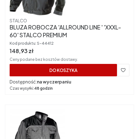
Producent
STALCO
BLUZA ROBOCZA 'ALLROUND LINE ' 'XXXL-
60' STALCO PREMIUM
Kod produktu:
S-44412
Cena brutto
148,93 zł
Ceny podane bez kosztów dostawy.
DO KOSZYKA
Dostępność:
na wyczerpaniu
Czas wysyłki:
48 godzin