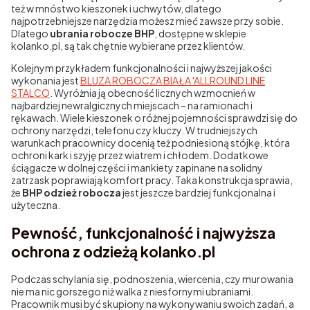
też w mnóstwo kieszonek i uchwytów, dlatego
najpotrzebniejsze narzędzia możesz mieć zawsze przy sobie.
Dlatego
ubrania robocze BHP
, dostępne w sklepie
kolanko.pl, są tak chętnie wybierane przez klientów.
Kolejnym przykładem funkcjonalności i najwyższej jakości
wykonania jest
BLUZA ROBOCZA BIAŁA 'ALLROUND LINE
STALCO
. Wyróżnia ją obecność licznych wzmocnień w
najbardziej newralgicznych miejscach – na ramionach i
rękawach. Wiele kieszonek o różnej pojemności sprawdzi się do
ochrony narzędzi, telefonu czy kluczy. W trudniejszych
warunkach pracownicy docenią też podniesioną stójkę, która
ochroni kark i szyję przez wiatrem i chłodem. Dodatkowe
ściągacze w dolnej części i mankiety zapinane na solidny
zatrzask poprawiają komfort pracy. Taka konstrukcja sprawia,
że
BHP odzież robocza
jest jeszcze bardziej funkcjonalna i
użyteczna.
Pewność, funkcjonalność i najwyższa
ochrona z odzieżą kolanko.pl
Podczas schylania się, podnoszenia, wiercenia, czy murowania
nie ma nic gorszego niż walka z niesfornymi ubraniami.
Pracownik musi być skupiony na wykonywaniu swoich zadań, a