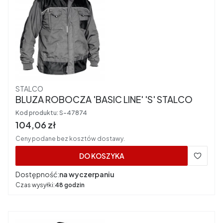
Producent
STALCO
BLUZA ROBOCZA 'BASIC LINE' 'S' STALCO
Kod produktu:
S-47874
Cena brutto
104,06 zł
Ceny podane bez kosztów dostawy.
DO KOSZYKA
Dostępność:
na wyczerpaniu
Czas wysyłki:
48 godzin