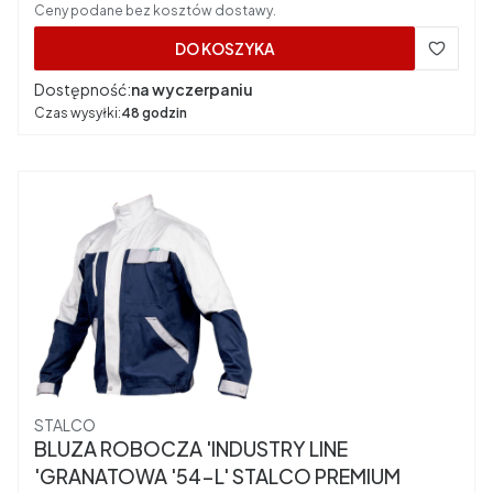
Ceny podane bez kosztów dostawy.
DO KOSZYKA
Dostępność:
na wyczerpaniu
Czas wysyłki:
48 godzin
Producent
STALCO
BLUZA ROBOCZA 'INDUSTRY LINE
'GRANATOWA '54-L' STALCO PREMIUM