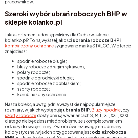
pracowników.
Szeroki wybór ubrań roboczych BHP w
sklepie kolanko.pl
Jaki asortyment udostępniliśmy dla Ciebie w sklepie
kolanko.pl? To najwyższej jakości
ubrania robocze BHP
i
kombinezony ochronne
sygnowane marką STALCO. W ofercie
znajdziesz:
spodnie robocze długie;
bluzy robocze z długim rękawem;
polary robocze;
spodnie ogrodniczki długie;
spodnie robocze z odblaskiem;
szorty robocze;
kombinezony ochronne.
Nasza kolekcja uwzględnia wszystkie najpopularniejsze
rozmiary, w jakich występują
ubrania BHP
.
Bluzy
,
spodnie
, czy
szorty robocze
dostępne są w wariantach S, M, L, XL, XXL, XXXL
dlatego nie będziesz mieć problemu ze skompletowaniem
odzieży do swojej firmy. Zwróć również uwagę na odmiany
kolorystyczne, w jakich przygotowana jest
odzież robocza
BHP
w sklepie kolanko.pl. Sprawdzi się do wykonywania prac