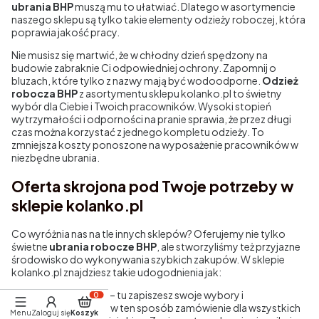
ubrania BHP
muszą mu to ułatwiać. Dlatego w asortymencie
naszego sklepu są tylko takie elementy odzieży roboczej, która
poprawia jakość pracy.
Nie musisz się martwić, że w chłodny dzień spędzony na
budowie zabraknie Ci odpowiedniej ochrony. Zapomnij o
bluzach, które tylko z nazwy mają być wodoodporne.
Odzież
robocza BHP
z asortymentu sklepu kolanko.pl to świetny
wybór dla Ciebie i Twoich pracowników. Wysoki stopień
wytrzymałości i odporności na pranie sprawia, że przez długi
czas można korzystać z jednego kompletu odzieży. To
zmniejsza koszty ponoszone na wyposażenie pracowników w
niezbędne ubrania.
Oferta skrojona pod Twoje potrzeby w
sklepie kolanko.pl
Co wyróżnia nas na tle innych sklepów? Oferujemy nie tylko
świetne
ubrania robocze BHP
, ale stworzyliśmy też przyjazne
środowisko do wykonywania szybkich zakupów. W sklepie
kolanko.pl znajdziesz takie udogodnienia jak:
przechowalnia – tu zapiszesz swoje wybory i
Produkty w koszyku: 0. Zobacz szczegóły
skompletujesz w ten sposób zamówienie dla wszystkich
Menu
Zaloguj się
Koszyk