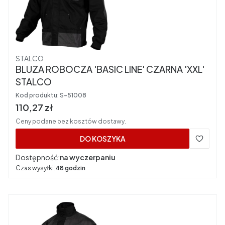
Producent
STALCO
BLUZA ROBOCZA 'BASIC LINE' CZARNA 'XXL'
STALCO
Kod produktu:
S-51008
Cena brutto
110,27 zł
Ceny podane bez kosztów dostawy.
DO KOSZYKA
Dostępność:
na wyczerpaniu
Czas wysyłki:
48 godzin