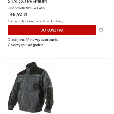
STALCO PREMIUM
Kod produktu:
S-44409
Cena brutto
148,93 zł
Ceny podane bez kosztów dostawy.
DO KOSZYKA
Dostępność:
na wyczerpaniu
Czas wysyłki:
48 godzin