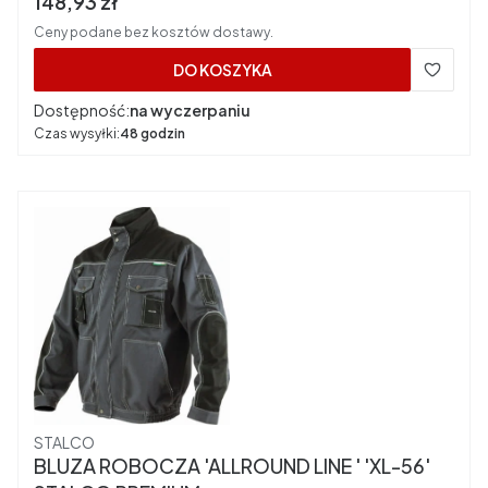
Cena brutto
148,93 zł
Ceny podane bez kosztów dostawy.
DO KOSZYKA
Dostępność:
na wyczerpaniu
Czas wysyłki:
48 godzin
Producent
STALCO
BLUZA ROBOCZA 'ALLROUND LINE ' 'XL-56'