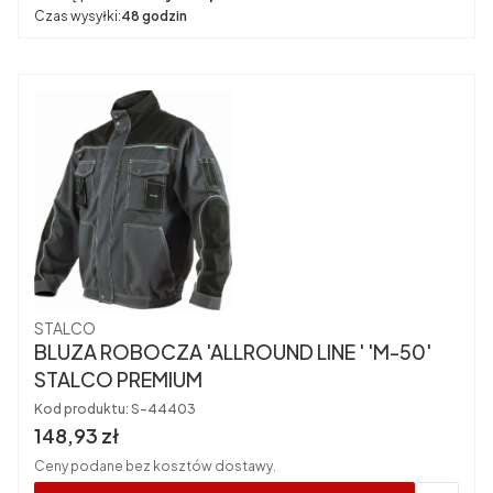
Czas wysyłki:
48 godzin
Producent
STALCO
BLUZA ROBOCZA 'ALLROUND LINE ' 'M-50'
STALCO PREMIUM
Kod produktu:
S-44403
Cena brutto
148,93 zł
Ceny podane bez kosztów dostawy.