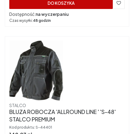
DO KOSZYKA
Dostępność:
na wyczerpaniu
Czas wysyłki:
48 godzin
Producent
STALCO
BLUZA ROBOCZA 'ALLROUND LINE ' 'S-48'
STALCO PREMIUM
Kod produktu:
S-44401