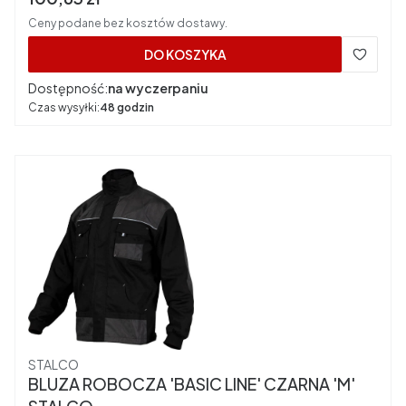
Ceny podane bez kosztów dostawy.
DO KOSZYKA
Dostępność:
na wyczerpaniu
Czas wysyłki:
48 godzin
Producent
STALCO
BLUZA ROBOCZA 'BASIC LINE' CZARNA 'M'