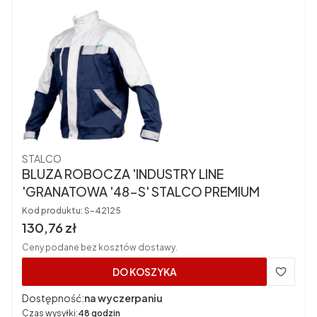
Producent
STALCO
BLUZA ROBOCZA 'INDUSTRY LINE
'GRANATOWA '48-S' STALCO PREMIUM
Kod produktu:
S-42125
Cena brutto
130,76 zł
Ceny podane bez kosztów dostawy.
DO KOSZYKA
Dostępność:
na wyczerpaniu
Czas wysyłki:
48 godzin