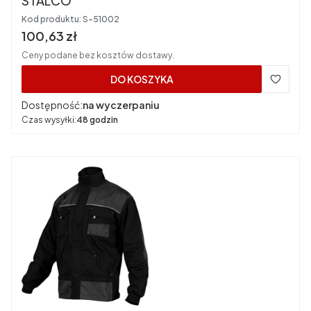
STALCO
Kod produktu:
S-51002
Cena brutto
100,63 zł
Ceny podane bez kosztów dostawy.
DO KOSZYKA
Dostępność:
na wyczerpaniu
Czas wysyłki:
48 godzin