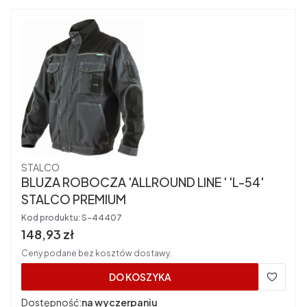
Producent
STALCO
BLUZA ROBOCZA 'ALLROUND LINE ' 'L-54'
STALCO PREMIUM
Kod produktu:
S-44407
Cena brutto
148,93 zł
Ceny podane bez kosztów dostawy.
DO KOSZYKA
Dostępność:
na wyczerpaniu