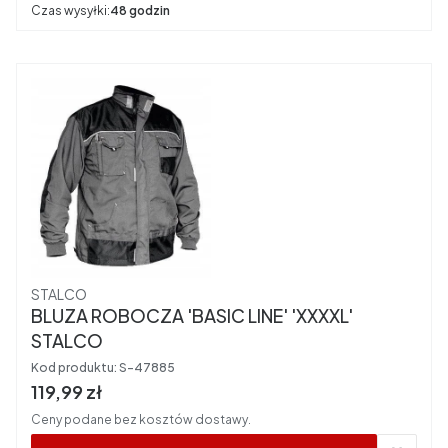
Czas wysyłki:
48 godzin
Producent
STALCO
BLUZA ROBOCZA 'BASIC LINE' 'XXXXL'
STALCO
Kod produktu:
S-47885
Cena brutto
119,99 zł
Ceny podane bez kosztów dostawy.