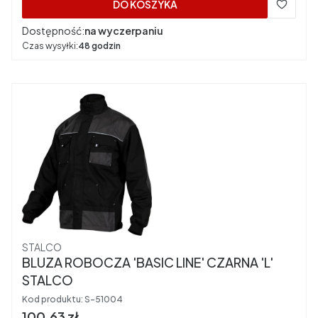
DO KOSZYKA
Dostępność:
na wyczerpaniu
Czas wysyłki:
48 godzin
Producent
STALCO
BLUZA ROBOCZA 'BASIC LINE' CZARNA 'L'
STALCO
Kod produktu:
S-51004
Cena brutto
100,63 zł