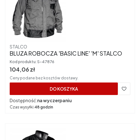
Producent
STALCO
BLUZA ROBOCZA 'BASIC LINE' 'M' STALCO
Kod produktu:
S-47876
Cena brutto
104,06 zł
Ceny podane bez kosztów dostawy.
DO KOSZYKA
Dostępność:
na wyczerpaniu
Czas wysyłki:
48 godzin