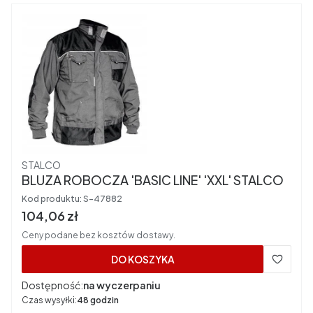
Producent
STALCO
BLUZA ROBOCZA 'BASIC LINE' 'XXL' STALCO
Kod produktu:
S-47882
Cena brutto
104,06 zł
Ceny podane bez kosztów dostawy.
DO KOSZYKA
Dostępność:
na wyczerpaniu
Czas wysyłki:
48 godzin