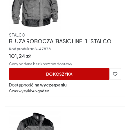
Producent
STALCO
BLUZA ROBOCZA 'BASIC LINE' 'L' STALCO
Kod produktu:
S-47878
Cena brutto
101,24 zł
Ceny podane bez kosztów dostawy.
DO KOSZYKA
Dostępność:
na wyczerpaniu
Czas wysyłki:
48 godzin