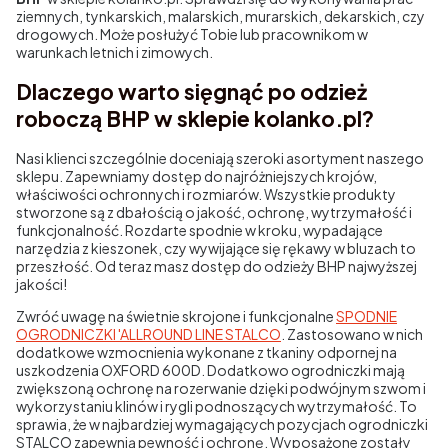
ziemnych, tynkarskich, malarskich, murarskich, dekarskich, czy
drogowych. Może posłużyć Tobie lub pracownikom w
warunkach letnich i zimowych.
Dlaczego warto sięgnąć po odzież
roboczą BHP w sklepie kolanko.pl?
Nasi klienci szczególnie doceniają szeroki asortyment naszego
sklepu. Zapewniamy dostęp do najróżniejszych krojów,
właściwości ochronnych i rozmiarów. Wszystkie produkty
stworzone są z dbałością o jakość, ochronę, wytrzymałość i
funkcjonalność. Rozdarte spodnie w kroku, wypadające
narzędzia z kieszonek, czy wywijające się rękawy w bluzach to
przeszłość. Od teraz masz dostęp do odzieży BHP najwyższej
jakości!
Zwróć uwagę na świetnie skrojone i funkcjonalne
SPODNIE
OGRODNICZKI 'ALLROUND LINE STALCO
. Zastosowano w nich
dodatkowe wzmocnienia wykonane z tkaniny odpornej na
uszkodzenia OXFORD 600D. Dodatkowo ogrodniczki mają
zwiększoną ochronę na rozerwanie dzięki podwójnym szwom i
wykorzystaniu klinów i rygli podnoszących wytrzymałość. To
sprawia, że w najbardziej wymagających pozycjach ogrodniczki
STALCO zapewnią pewność i ochronę. Wyposażone zostały