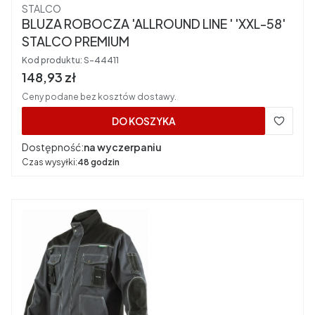
Producent
STALCO
BLUZA ROBOCZA 'ALLROUND LINE ' 'XXL-58'
STALCO PREMIUM
Kod produktu:
S-44411
Cena brutto
148,93 zł
Ceny podane bez kosztów dostawy.
DO KOSZYKA
Dostępność:
na wyczerpaniu
Czas wysyłki:
48 godzin