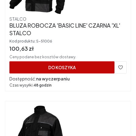
Producent
STALCO
BLUZA ROBOCZA 'BASIC LINE' CZARNA 'XL'
STALCO
Kod produktu:
S-51006
Cena brutto
100,63 zł
Ceny podane bez kosztów dostawy.
DO KOSZYKA
Dostępność:
na wyczerpaniu
Czas wysyłki:
48 godzin