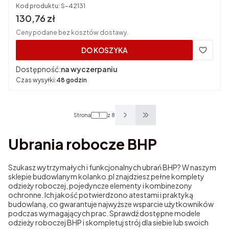
Kod produktu:
S-42131
Cena brutto
130,76 zł
Ceny podane bez kosztów dostawy.
DO KOSZYKA
Dostępność:
na wyczerpaniu
Czas wysyłki:
48 godzin
Strona
z 8
Przejdź do ostatniej strony
Ubrania robocze BHP
Szukasz wytrzymałych i funkcjonalnych ubrań BHP? W naszym
sklepie budowlanym kolanko.pl znajdziesz pełne komplety
odzieży roboczej, pojedyncze elementy i kombinezony
ochronne. Ich jakość potwierdzono atestami i praktyką
budowlaną, co gwarantuje najwyższe wsparcie użytkowników
podczas wymagających prac. Sprawdź dostępne modele
odzieży roboczej BHP i skompletuj strój dla siebie lub swoich