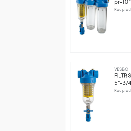
pr-10
Kod prod
Produce
VESBO
FILTR
5"-3/
MIC (
Kod prod