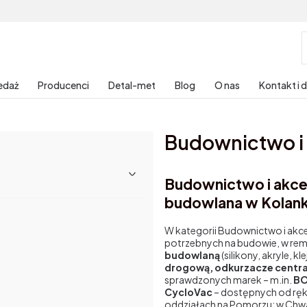
edaż
Producenci
Detal-met
Blog
O nas
Kontakt i 
Budownictwo i 
Budownictwo i akces
budowlana w Kolan
W kategorii Budownictwo i akc
potrzebnych na budowie, w re
budowlaną
(silikony, akryle, k
drogową, odkurzacze centra
sprawdzonych marek – m.in.
BO
CycloVac
– dostępnych od ręki
oddziałach na Pomorzu: w Chwa