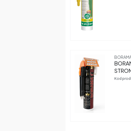
Produce
BORAM
BORAM
STRON
Kod prod