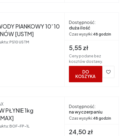
nt
Dostępność:
 WODY PIANKOWY 10' 10
duża ilość
NÓW [USTM]
Czas wysyłki:
48 godzin
uktu:
PS10 USTM
Cena brutto
5,55 zł
Ceny podane bez
kosztów dostawy.
DO
KOSZYKA
nt
AX
Dostępność:
W PŁYNIE 1kg
na wyczerpaniu
MAX]
Czas wysyłki:
48 godzin
uktu:
BOF-FP-1L
Cena brutto
24,50 zł