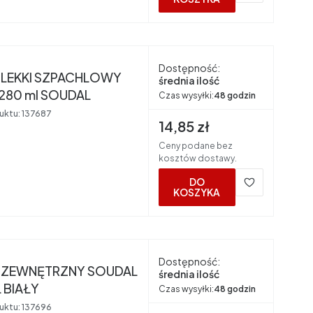
nt
Dostępność:
 LEKKI SZPACHLOWY
średnia ilość
 280 ml SOUDAL
Czas wysyłki:
48 godzin
uktu:
137687
Cena brutto
14,85 zł
Ceny podane bez
kosztów dostawy.
DO
KOSZYKA
nt
Dostępność:
 ZEWNĘTRZNY SOUDAL
średnia ilość
 BIAŁY
Czas wysyłki:
48 godzin
uktu:
137696