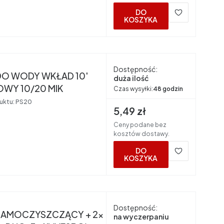
DO
KOSZYKA
nt
Dostępność:
 DO WODY WKŁAD 10'
duża ilość
OWY 10/20 MIK
Czas wysyłki:
48 godzin
uktu:
PS20
Cena brutto
5,49 zł
Ceny podane bez
kosztów dostawy.
DO
KOSZYKA
nt
Dostępność:
 SAMOCZYSZCZĄCY + 2x
na wyczerpaniu