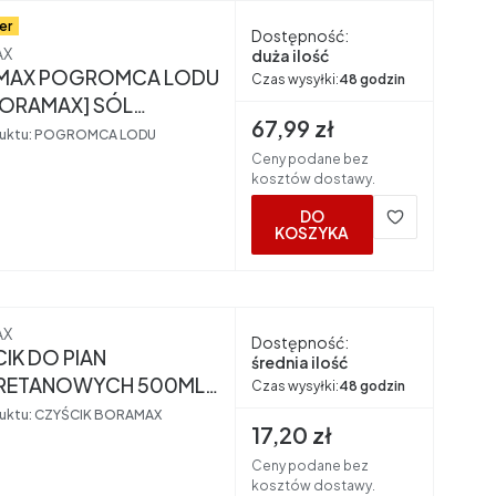
er
Dostępność:
nt
AX
duża ilość
MAX POGROMCA LODU
Czas wysyłki:
48 godzin
BORAMAX] SÓL
Cena brutto
67,99 zł
OWA USUWA LÓD
uktu:
POGROMCA LODU
Ceny podane bez
kosztów dostawy.
DO
KOSZYKA
nt
AX
Dostępność:
IK DO PIAN
średnia ilość
URETANOWYCH 500ML
Czas wysyłki:
48 godzin
MAX]
uktu:
CZYŚCIK BORAMAX
Cena brutto
17,20 zł
Ceny podane bez
kosztów dostawy.