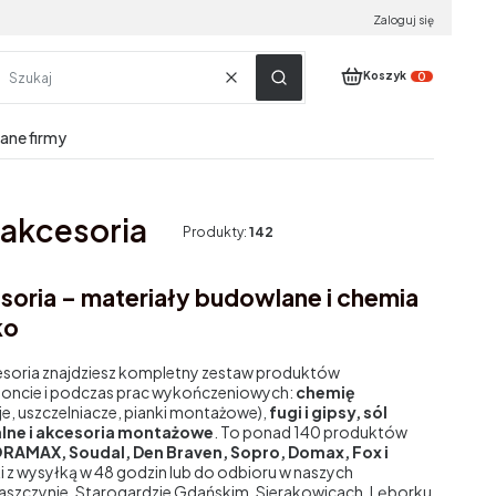
Zaloguj się
Produkty w koszyku:
Koszyk
Wyczyść
Szukaj
dane firmy
akcesoria
Produkty:
142
oria – materiały budowlane i chemia
ko
esoria znajdziesz kompletny zestaw produktów
moncie i podczas prac wykończeniowych:
chemię
leje, uszczelniacze, pianki montażowe),
fugi i gipsy, sól
lne i akcesoria montażowe
. To ponad 140 produktów
RAMAX, Soudal, Den Braven, Sopro, Domax, Fox i
 z wysyłką w 48 godzin lub do odbioru w naszych
szczynie, Starogardzie Gdańskim, Sierakowicach, Lęborku