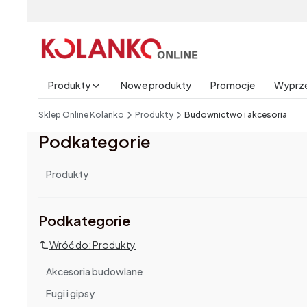
Produkty
Nowe produkty
Promocje
Wyprz
End of main navigation
Sklep Online Kolanko
Produkty
Budownictwo i akcesoria
Podkategorie
Produkty
Podkategorie i filtry
Podkategorie
Wróć do: Produkty
Akcesoria budowlane
Fugi i gipsy