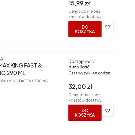
Cena brutto
15,99 zł
Ceny podane bez
kosztów dostawy.
DO
KOSZYKA
nt
AX
Dostępność:
AX KING FAST &
duża ilość
G 290 ML
Czas wysyłki:
48 godzin
uktu:
KING FAST & STRONG
Cena brutto
32,00 zł
Ceny podane bez
kosztów dostawy.
DO
KOSZYKA