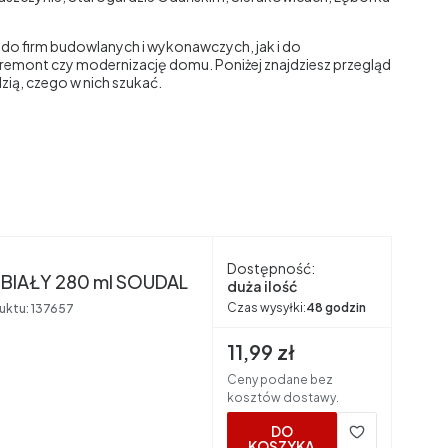
do firm budowlanych i wykonawczych, jak i do
remont czy modernizację domu. Poniżej znajdziesz przegląd
ią, czego w nich szukać.
nt
Dostępność:
 BIAŁY 280 ml SOUDAL
duża ilość
Czas wysyłki:
48 godzin
uktu:
137657
Cena brutto
11,99 zł
Ceny podane bez
kosztów dostawy.
DO
KOSZYKA