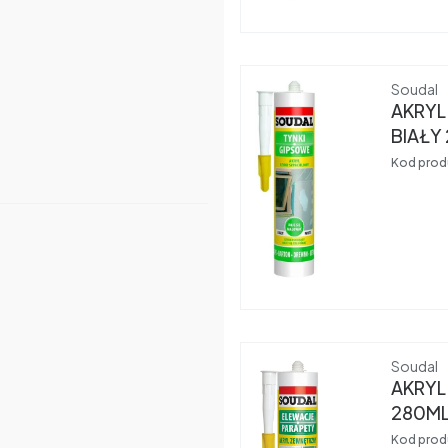
Produce
Soudal
AKRYL
BIAŁY
Kod prod
Produce
Soudal
AKRYL
280ML
Kod prod