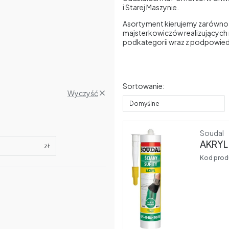
i Starej Maszynie.
Asortyment kierujemy zarówno 
majsterkowiczów realizujących 
podkategorii wraz z podpowiedz
Lista produktów
Sortowanie:
Wyczyść
Domyślne
Produce
Soudal
AKRYL
zł
Kod prod