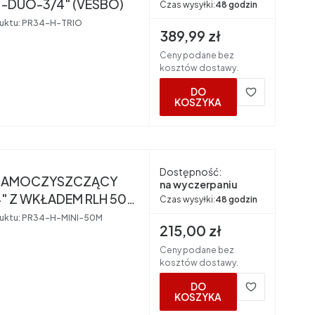
" -DUO-3/4" (VESBO)
Czas wysyłki:
48 godzin
uktu:
PR34-H-TRIO
Cena brutto
389,99 zł
Ceny podane bez
kosztów dostawy.
DO
KOSZYKA
nt
Dostępność:
 SAMOCZYSZCZĄCY
na wyczerpaniu
4" Z WKŁADEM RLH 50
Czas wysyłki:
48 godzin
VESBO)
uktu:
PR34-H-MINI-50M
Cena brutto
215,00 zł
Ceny podane bez
kosztów dostawy.
DO
KOSZYKA