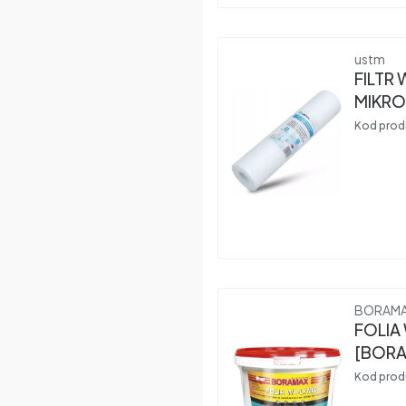
Produce
ustm
FILTR
MIKRO
Kod prod
Produce
BORAM
FOLIA 
[BORA
Kod prod