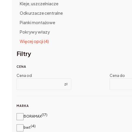
Kleje, uszczelniacze
Odkurzacze centralne
Pianki montażowe
Pokrywy włazy
Więcej opcji (4)
Filtry
CENA
Cena od
Cena do
zł
MARKA
17
Marka
BORAMAX
4
bwt