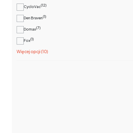
12
CycloVac
1
Den Braven
7
Domax
1
Fox
Więcej opcji (10)