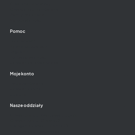
Czas i koszty dostawy
Czas realizacji zamówienia
Zwroty i reklamacje
Metody płatności
Pomoc
Jak kupować?
Pytania i odpowiedzi
Regulamin
Polityka prywatności
Ustawienia plików cookies
Moje konto
Twoje zamówienia
Ustawienia konta
Ulubione
Nasze oddziały
Chwaszczyno ul. Kaszubska Droga 20
Chwaszczyno ul. Oliwska 72
Starogard Gdański ul. Zielona 20
Sierakowice ul. Lęborska 6b