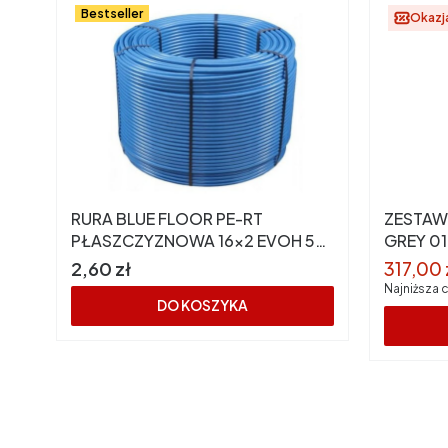
Bestseller
Okazj
RURA BLUE FLOOR PE-RT
ZESTAW
PŁASZCZYZNOWA 16x2 EVOH 5
GREY 01
(KAN-therm) zwój 600m
PP CERS
Cena
Cena p
2,60 zł
317,00 
Najniższa 
DO KOSZYKA