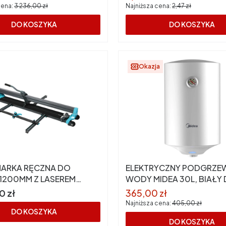
cena:
3 236,00 zł
Najniższa cena:
2,47 zł
DO KOSZYKA
DO KOSZYKA
Okazja
NARKA RĘCZNA DO
ELEKTRYCZNY PODGRZE
 1200MM Z LASEREM
WODY MIDEA 30L, BIAŁY
Cena promocyjna
0 zł
365,00 zł
Najniższa cena:
405,00 zł
DO KOSZYKA
DO KOSZYKA