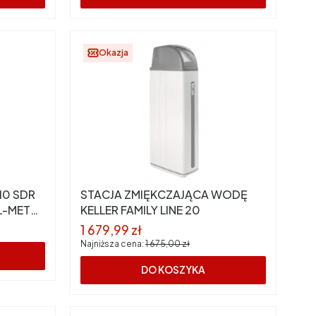
Okazja
 10 SDR
STACJA ZMIĘKCZAJĄCA WODĘ
AL-MET
KELLER FAMILY LINE 20
Cena promocyjna
1 679,99 zł
Najniższa cena:
1 675,00 zł
DO KOSZYKA