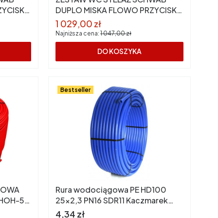
ZYCISK
DUPLO MISKA FLOWO PRZYCISK
DOTS CZARNY
Cena promocyjna
1 029,00 zł
Najniższa cena:
1 047,00 zł
DO KOSZYKA
Bestseller
ZNOWA
Rura wodociągowa PE HD100
EHOH-5
25x2,3 PN16 SDR11 Kaczmarek
(zwój 100mb)
Cena
4,34 zł