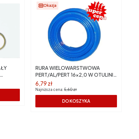
Okazja
AŁY
RURA WIELOWARSTWOWA
PERT/AL/PERT 16x2,0 W OTULINIE
NIEBIESKIEJ, IZOLACJI (zwój 50m)
Cena promocyjna
6,79 zł
KAN PRESS
Najniższa cena:
5,60 zł
DO KOSZYKA