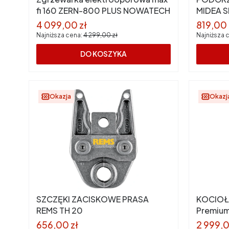
fi 160 ZERN-800 PLUS NOWATECH
MIDEA S
Cena promocyjna
Cena p
4 099,00 zł
819,00 
Najniższa cena:
4 299,00 zł
Najniższa 
DO KOSZYKA
Okazja
Okazj
SZCZĘKI ZACISKOWE PRASA
KOCIOŁ
REMS TH 20
Premium
Cena promocyjna
Cena p
656,00 zł
2 999,0