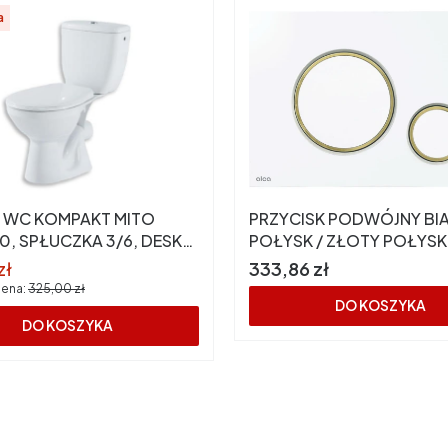
a
 WC KOMPAKT MITO
PRZYCISK PODWÓJNY BI
0, SPŁUCZKA 3/6, DESKA
POŁYSK / ZŁOTY POŁYSK
ANIT
(ALCADRAIN)
romocyjna
Cena
zł
333,86 zł
cena:
325,00 zł
DO KOSZYKA
DO KOSZYKA