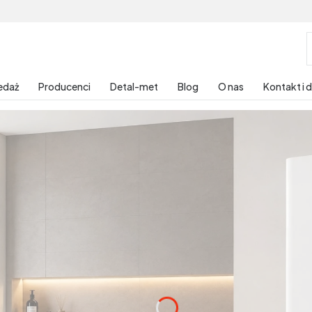
edaż
Producenci
Detal-met
Blog
O nas
Kontakt i 