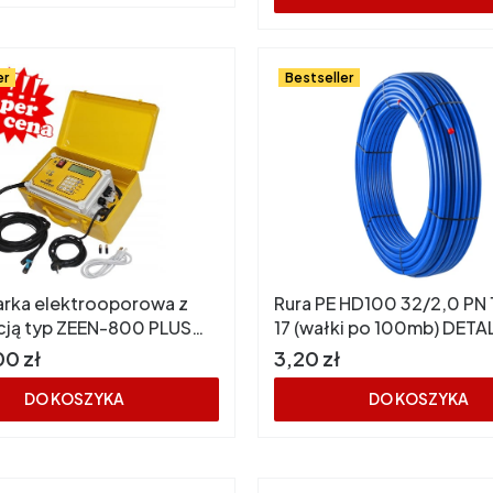
er
Bestseller
rka elektrooporowa z
Rura PE HD100 32/2,0 PN
acją typ ZEEN-800 PLUS
17 (wałki po 100mb) DET
ECH
do wody wodociągowa
Cena
00 zł
3,20 zł
DO KOSZYKA
DO KOSZYKA