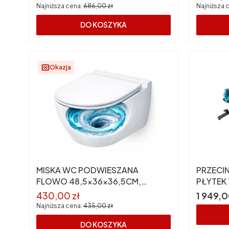
Najniższa cena:
686,00 zł
Najniższa 
DO KOSZYKA
Okazja
MISKA WC PODWIESZANA
PRZECI
FLOWO 48,5x36x36,5CM,
PŁYTEK
WIROWA, DESKA SLIM [INVENA]
[BIHUI]
Cena promocyjna
Cena
430,00 zł
1 949,0
Najniższa cena:
435,00 zł
DO KOSZYKA