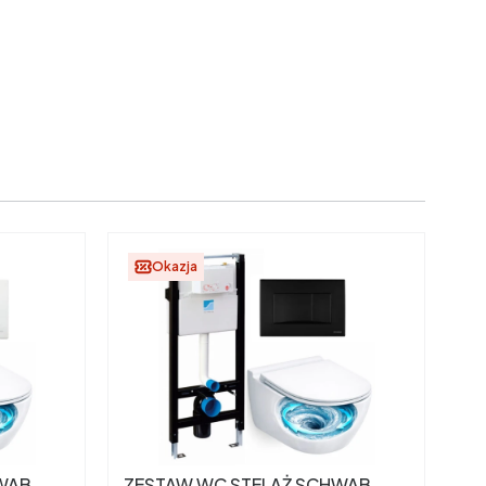
Okazja
WAB
ZESTAW WC STELAŻ SCHWAB