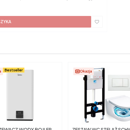
SZYKA
Bestseller
a
Okazja
EWACZ WODY BOJLER
ZESTAW WC STELAŻ SCH