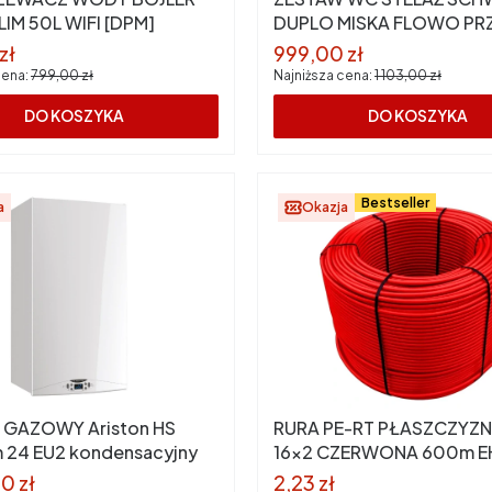
LIM 50L WIFI [DPM]
DUPLO MISKA FLOWO PR
DOTS BIAŁY
romocyjna
Cena promocyjna
zł
999,00 zł
cena:
799,00 zł
Najniższa cena:
1 103,00 zł
DO KOSZYKA
DO KOSZYKA
Bestseller
a
Okazja
 GAZOWY Ariston HS
RURA PE-RT PŁASZCZY
 24 EU2 kondensacyjny
16x2 CZERWONA 600m 
zwój
romocyjna
Cena promocyjna
0 zł
2,23 zł