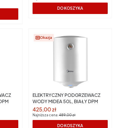
DO KOSZYKA
Okazja
WACZ
ELEKTRYCZNY PODGRZEWACZ
 DPM
WODY MIDEA 50L, BIAŁY DPM
Cena promocyjna
425,00 zł
Najniższa cena:
489,00 zł
DO KOSZYKA