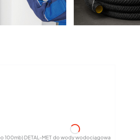
ki po 100mb) DETAL-MET do wody wodociągowa