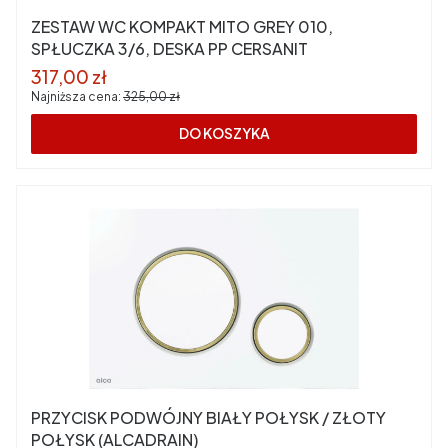
ZESTAW WC KOMPAKT MITO GREY 010,
SPŁUCZKA 3/6, DESKA PP CERSANIT
Cena promocyjna
317,00 zł
Najniższa cena:
325,00 zł
DO KOSZYKA
PRZYCISK PODWÓJNY BIAŁY POŁYSK / ZŁOTY
POŁYSK (ALCADRAIN)