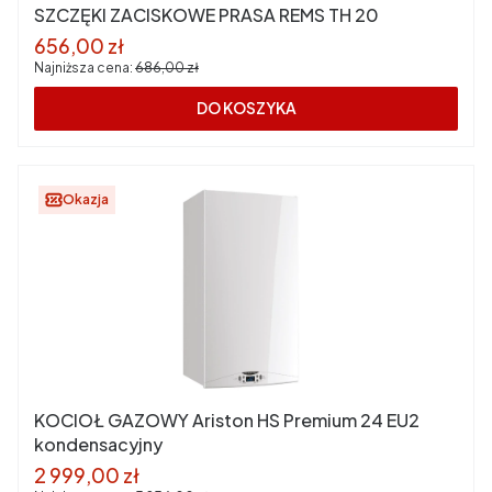
SZCZĘKI ZACISKOWE PRASA REMS TH 20
Cena promocyjna
656,00 zł
Najniższa cena:
686,00 zł
DO KOSZYKA
Okazja
KOCIOŁ GAZOWY Ariston HS Premium 24 EU2
kondensacyjny
Cena promocyjna
2 999,00 zł