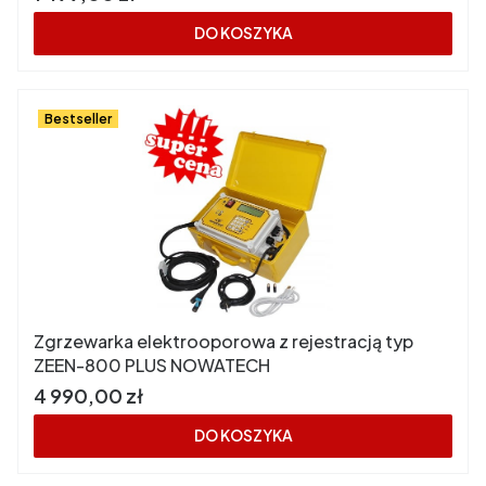
DO KOSZYKA
Bestseller
Zgrzewarka elektrooporowa z rejestracją typ
ZEEN-800 PLUS NOWATECH
Cena
4 990,00 zł
DO KOSZYKA