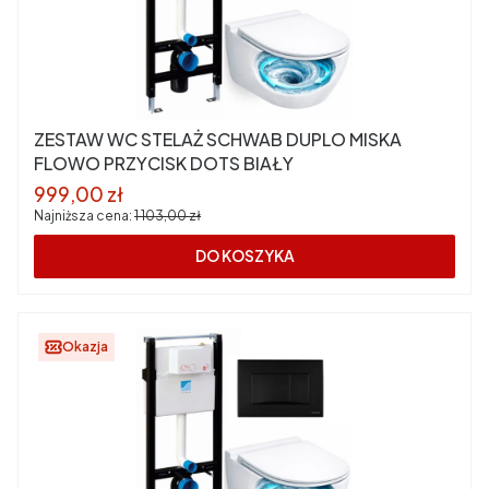
ZESTAW WC STELAŻ SCHWAB DUPLO MISKA
FLOWO PRZYCISK DOTS BIAŁY
Cena promocyjna
999,00 zł
Najniższa cena:
1 103,00 zł
DO KOSZYKA
Okazja