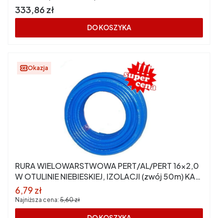
Cena
333,86 zł
DO KOSZYKA
Okazja
RURA WIELOWARSTWOWA PERT/AL/PERT 16x2,0
W OTULINIE NIEBIESKIEJ, IZOLACJI (zwój 50m) KAN
PRESS
Cena promocyjna
6,79 zł
Najniższa cena:
5,60 zł
DO KOSZYKA