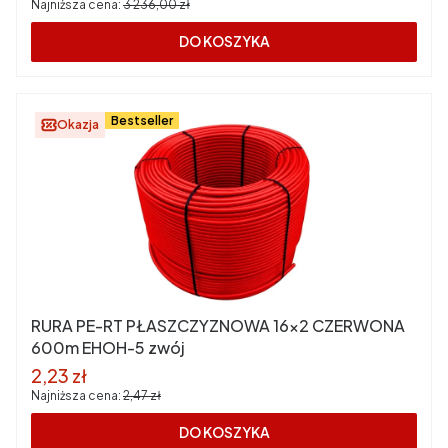
Najniższa cena:
3 236,00 zł
DO KOSZYKA
Bestseller
Okazja
RURA PE-RT PŁASZCZYZNOWA 16x2 CZERWONA
600m EHOH-5 zwój
Cena promocyjna
2,23 zł
Najniższa cena:
2,47 zł
DO KOSZYKA