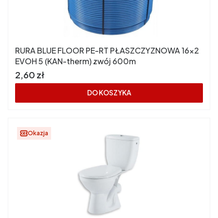
RURA BLUE FLOOR PE-RT PŁASZCZYZNOWA 16x2
EVOH 5 (KAN-therm) zwój 600m
Cena
2,60 zł
DO KOSZYKA
Okazja