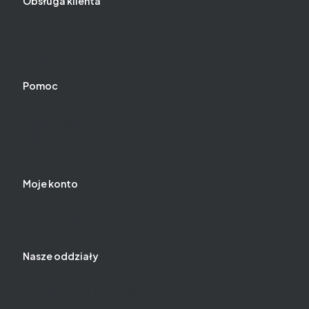
Obsługa klienta
Czas i koszty dostawy
Czas realizacji zamówienia
Zwroty i reklamacje
Metody płatności
Pomoc
Jak kupować?
Pytania i odpowiedzi
Regulamin
Polityka prywatności
Ustawienia plików cookies
Moje konto
Twoje zamówienia
Ustawienia konta
Ulubione
Nasze oddziały
Chwaszczyno ul. Kaszubska Droga 20
Chwaszczyno ul. Oliwska 72
Starogard Gdański ul. Zielona 20