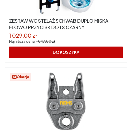
ZESTAW WC STELAŻ SCHWAB DUPLO MISKA
FLOWO PRZYCISK DOTS CZARNY
Cena promocyjna
1 029,00 zł
Najniższa cena:
1 047,00 zł
DO KOSZYKA
Okazja