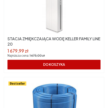
STACJA ZMIĘKCZAJĄCA WODĘ KELLER FAMILY LINE
20
Cena promocyjna
1 679,99 zł
Najniższa cena:
1 675,00 zł
DO KOSZYKA
Bestseller