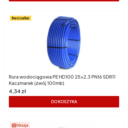
Bestseller
Rura wodociągowa PE HD100 25x2,3 PN16 SDR11
Kaczmarek (zwój 100mb)
Cena
4,34 zł
DO KOSZYKA
Okazja