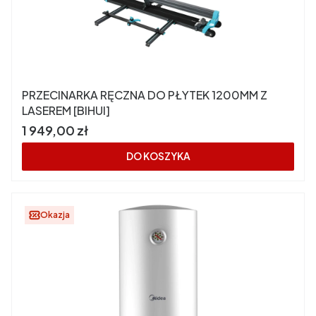
PRZECINARKA RĘCZNA DO PŁYTEK 1200MM Z
LASEREM [BIHUI]
Cena
1 949,00 zł
DO KOSZYKA
Okazja