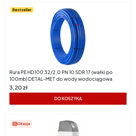
Bestseller
Rura PE HD100 32/2,0 PN 10 SDR 17 (wałki po
100mb) DETAL-MET do wody wodociągowa
Cena
3,20 zł
DO KOSZYKA
Okazja