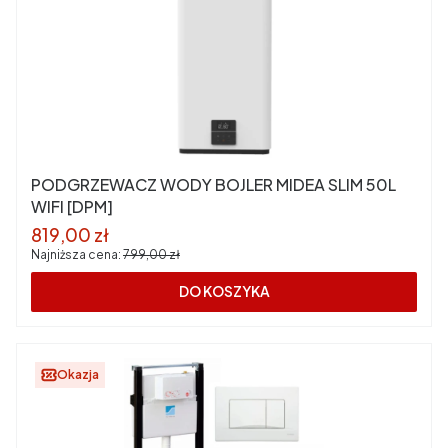
PODGRZEWACZ WODY BOJLER MIDEA SLIM 50L
WIFI [DPM]
Cena promocyjna
819,00 zł
Najniższa cena:
799,00 zł
DO KOSZYKA
Okazja