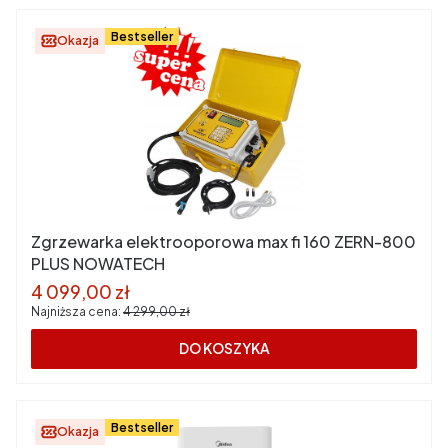
Bestseller
Okazja
Zgrzewarka elektrooporowa max fi 160 ZERN-800
PLUS NOWATECH
Cena promocyjna
4 099,00 zł
Najniższa cena:
4 299,00 zł
DO KOSZYKA
Bestseller
Okazja