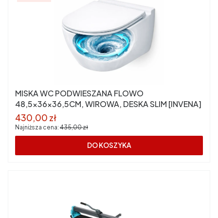
MISKA WC PODWIESZANA FLOWO
48,5x36x36,5CM, WIROWA, DESKA SLIM [INVENA]
Cena promocyjna
430,00 zł
Najniższa cena:
435,00 zł
DO KOSZYKA