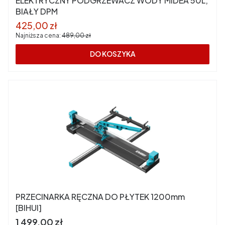
ELEKTRYCZNY PODGRZEWACZ WODY MIDEA 50L,
BIAŁY DPM
Cena promocyjna
425,00 zł
Najniższa cena:
489,00 zł
DO KOSZYKA
PRZECINARKA RĘCZNA DO PŁYTEK 1200mm
[BIHUI]
Cena
1 499,00 zł