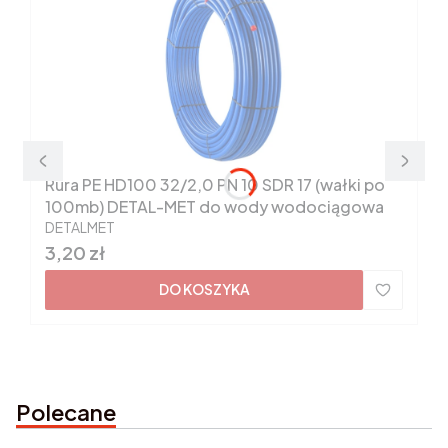
Rura PE HD100 32/2,0 PN 10 SDR 17 (wałki po
100mb) DETAL-MET do wody wodociągowa
PRODUCENT
DETALMET
Cena
3,20 zł
DO KOSZYKA
Polecane