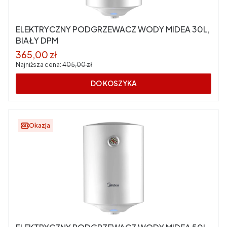
ELEKTRYCZNY PODGRZEWACZ WODY MIDEA 30L,
BIAŁY DPM
Cena promocyjna
365,00 zł
Najniższa cena:
405,00 zł
DO KOSZYKA
Okazja