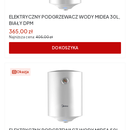
ELEKTRYCZNY PODGRZEWACZ WODY MIDEA 30L,
BIAŁY DPM
Cena promocyjna
365,00 zł
Najniższa cena:
405,00 zł
DO KOSZYKA
Okazja