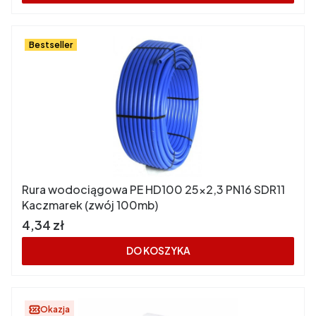
Bestseller
Rura wodociągowa PE HD100 25x2,3 PN16 SDR11
Kaczmarek (zwój 100mb)
Cena
4,34 zł
DO KOSZYKA
Okazja