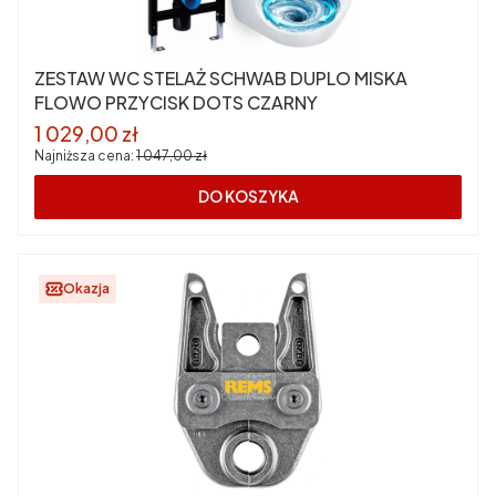
ZESTAW WC STELAŻ SCHWAB DUPLO MISKA
FLOWO PRZYCISK DOTS CZARNY
Cena promocyjna
1 029,00 zł
Najniższa cena:
1 047,00 zł
DO KOSZYKA
Okazja