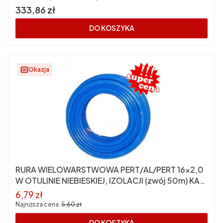
Cena
333,86 zł
DO KOSZYKA
Okazja
RURA WIELOWARSTWOWA PERT/AL/PERT 16x2,0
W OTULINIE NIEBIESKIEJ, IZOLACJI (zwój 50m) KAN
PRESS
Cena promocyjna
6,79 zł
Najniższa cena:
5,60 zł
DO KOSZYKA