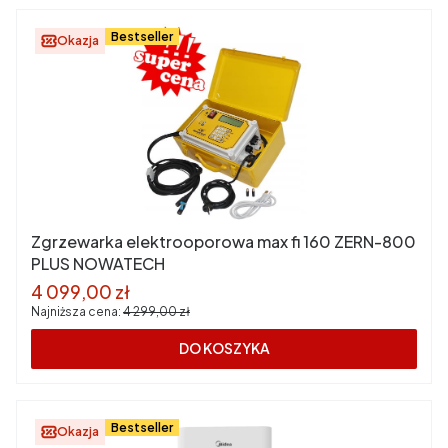
Bestseller
Okazja
Zgrzewarka elektrooporowa max fi 160 ZERN-800
PLUS NOWATECH
Cena promocyjna
4 099,00 zł
Najniższa cena:
4 299,00 zł
DO KOSZYKA
Bestseller
Okazja