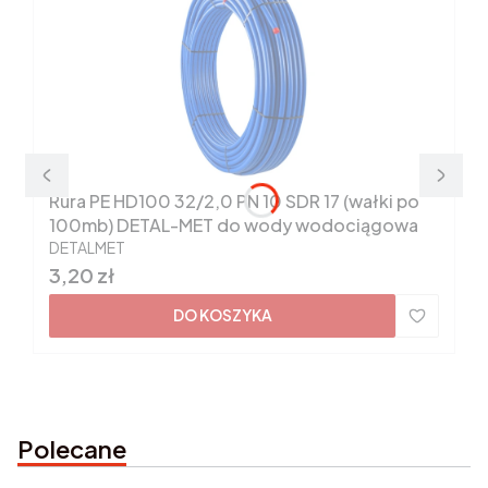
Rura PE HD100 32/2,0 PN 10 SDR 17 (wałki po
100mb) DETAL-MET do wody wodociągowa
PRODUCENT
DETALMET
Cena
3,20 zł
DO KOSZYKA
Polecane