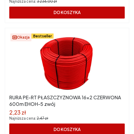
Najniższa cena:
3 236,00 zł
DO KOSZYKA
Bestseller
Okazja
RURA PE-RT PŁASZCZYZNOWA 16x2 CZERWONA
600m EHOH-5 zwój
Cena promocyjna
2,23 zł
Najniższa cena:
2,47 zł
DO KOSZYKA