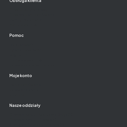
Obsługa klienta
Czas i koszty dostawy
Czas realizacji zamówienia
Zwroty i reklamacje
Metody płatności
Pomoc
Jak kupować?
Pytania i odpowiedzi
Regulamin
Polityka prywatności
Ustawienia plików cookies
Moje konto
Twoje zamówienia
Ustawienia konta
Ulubione
Nasze oddziały
Chwaszczyno ul. Kaszubska Droga 20
Chwaszczyno ul. Oliwska 72
Starogard Gdański ul. Zielona 20