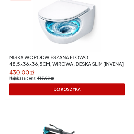
MISKA WC PODWIESZANA FLOWO
48,5x36x36,5CM, WIROWA, DESKA SLIM [INVENA]
Cena promocyjna
430,00 zł
Najniższa cena:
435,00 zł
DO KOSZYKA