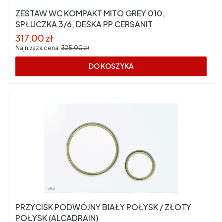
ZESTAW WC KOMPAKT MITO GREY 010,
SPŁUCZKA 3/6, DESKA PP CERSANIT
Cena promocyjna
317,00 zł
Najniższa cena:
325,00 zł
DO KOSZYKA
PRZYCISK PODWÓJNY BIAŁY POŁYSK / ZŁOTY
POŁYSK (ALCADRAIN)