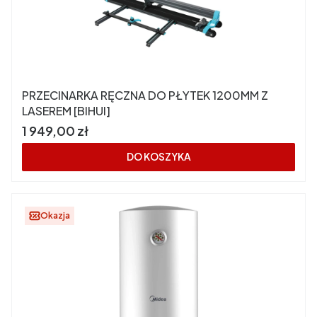
PRZECINARKA RĘCZNA DO PŁYTEK 1200MM Z
LASEREM [BIHUI]
Cena
1 949,00 zł
DO KOSZYKA
Okazja