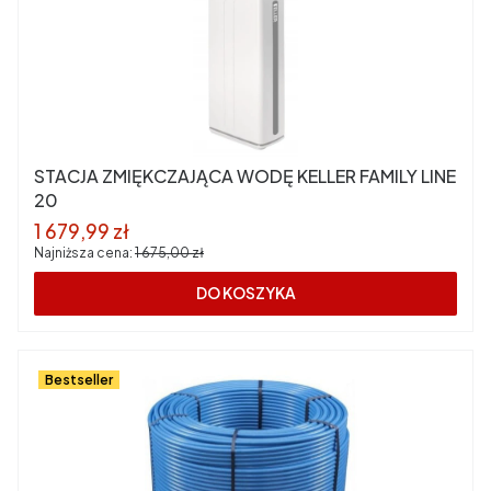
STACJA ZMIĘKCZAJĄCA WODĘ KELLER FAMILY LINE
20
Cena promocyjna
1 679,99 zł
Najniższa cena:
1 675,00 zł
DO KOSZYKA
Bestseller