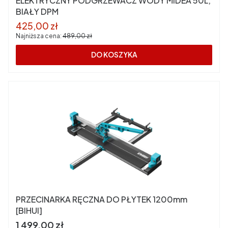
ELEKTRYCZNY PODGRZEWACZ WODY MIDEA 50L,
BIAŁY DPM
Cena promocyjna
425,00 zł
Najniższa cena:
489,00 zł
DO KOSZYKA
PRZECINARKA RĘCZNA DO PŁYTEK 1200mm
[BIHUI]
Cena
1 499,00 zł