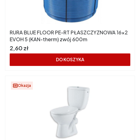
RURA BLUE FLOOR PE-RT PŁASZCZYZNOWA 16x2
EVOH 5 (KAN-therm) zwój 600m
Cena
2,60 zł
DO KOSZYKA
Okazja