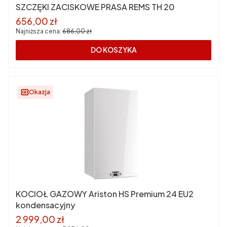
SZCZĘKI ZACISKOWE PRASA REMS TH 20
Cena promocyjna
656,00 zł
Najniższa cena:
686,00 zł
DO KOSZYKA
Okazja
KOCIOŁ GAZOWY Ariston HS Premium 24 EU2
kondensacyjny
Cena promocyjna
2 999,00 zł