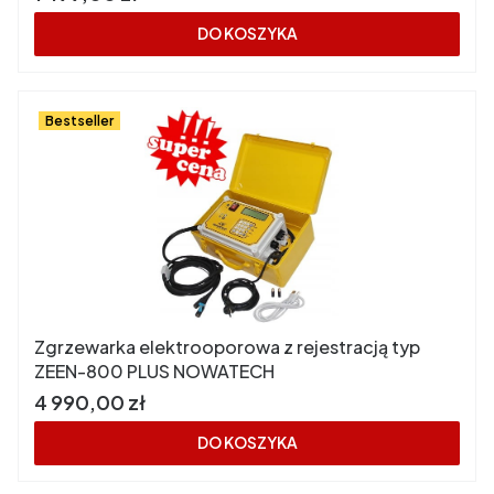
DO KOSZYKA
Bestseller
Zgrzewarka elektrooporowa z rejestracją typ
ZEEN-800 PLUS NOWATECH
Cena
4 990,00 zł
DO KOSZYKA