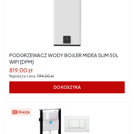
PODGRZEWACZ WODY BOJLER MIDEA SLIM 50L
WIFI [DPM]
Cena promocyjna
819,00 zł
Najniższa cena:
799,00 zł
DO KOSZYKA
Okazja