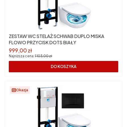
ZESTAW WC STELAŻ SCHWAB DUPLO MISKA
FLOWO PRZYCISK DOTS BIAŁY
Cena promocyjna
999,00 zł
Najniższa cena:
1 103,00 zł
DO KOSZYKA
Okazja