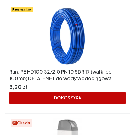
Bestseller
Rura PE HD100 32/2,0 PN 10 SDR 17 (wałki po
100mb) DETAL-MET do wody wodociągowa
Cena
3,20 zł
DO KOSZYKA
Okazja